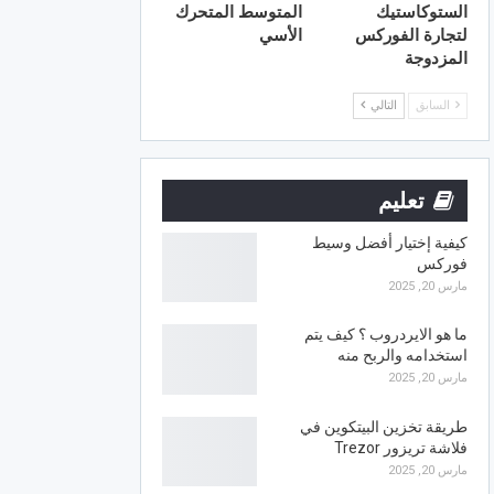
الستوكاستيك
المتوسط المتحرك
لتجارة الفوركس
الأسي
المزدوجة
السابق
التالي
تعليم
كيفية إختيار أفضل وسيط
فوركس
مارس 20, 2025
ما هو الايردروب ؟ كيف يتم
استخدامه والربح منه
مارس 20, 2025
طريقة تخزين البيتكوين في
فلاشة تريزور Trezor
مارس 20, 2025