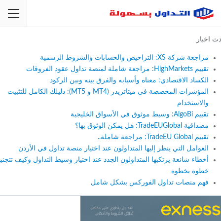
اخبار
مراجعة شركة XS: التراخيص والحسابات والشروط الرسمية
تقييم HighMarkets: مراجعة شاملة لمنصة تداول عقود الفروقات
الكساد الاقتصادي: معناه وأسبابه والفرق بينه وبين الركود
المؤشرات المخصصة في ميتاتريدر (MT4 و MT5): دليلك الكامل للتثبيت
والاستخدام
تقييم AlgoBi: وسيط موثوق في الأسواق الخليجية
مصداقية TradeEUGlobal: هل يمكن الوثوق بها؟
تقييم TradeEU Global: مراجعة شاملة..
العوامل التي ينظر إليها المتداولون عند اختيار منصة تداول في الأردن
أخطاء شائعة يرتكبها المتداولون الجدد عند اختيار وسيط التداول وكيف تتجنبها
خطوة بخطوة
فهم منصات تداول الفوركس بشكل شامل