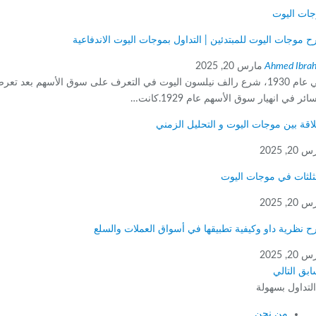
 اليوت
وجات اليوت للمبتدئين | التداول بموجات اليوت الاندفاعية
Ahmed Ib
مارس 20, 2025
في عام 1930، شرع رالف نيلسون اليوت في التعرف على سوق الأسهم بعد تعرضه
في انهيار سوق الأسهم عام 1929.كانت…
قة بين موجات اليوت و التحليل الزمني
202
ثات في موجات اليوت
202
ظرية داو وكيفية تطبيقها في أسواق العملات والسلع
202
ق
التالي
داول بسهولة
من نحن