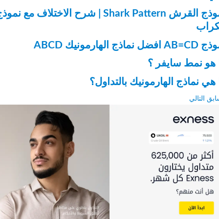
نموذج القرش Shark Pattern | شرح الاختلاف مع نموذج
راب
ذج الهارمونيك ABCD
و نمط سايفر ؟
ي نماذج الهارمونيك بالتداول؟
ق
التالي