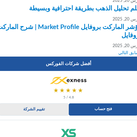
202
 تحليل الذهب بطريقة احترافية وبسيطة
202
مؤشر الماركت بروفايل Market Profile | شرح الماركت
ايل
202
ق
التالي
أفضل شركات الفوركس
★★★★★
4.8 / 5
فتح حساب
تقييم الشركة