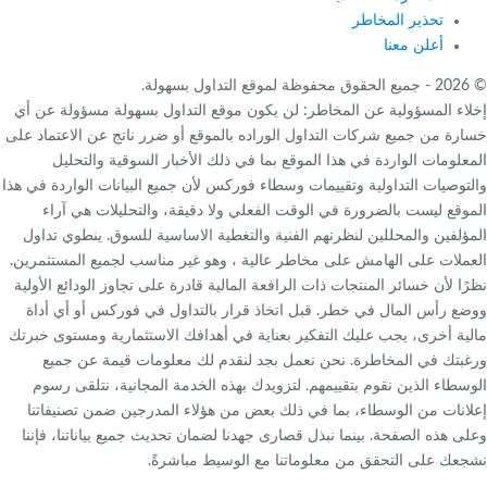
تحذير المخاطر
أعلن معنا
لة.
اء المسؤولية عن المخاطر: لن يكون موقع التداول بسهولة مسؤولة عن أي
رة من جميع شركات التداول الوراده بالموقع أو ضرر ناتج عن الاعتماد على
علومات الواردة في هذا الموقع بما في ذلك الأخبار السوقية والتحليل
توصيات التداولية وتقييمات وسطاء فوركس لأن جميع البيانات الواردة في هذا
وقع ليست بالضرورة في الوقت الفعلي ولا دقيقة، والتحليلات هي آراء
ؤلفين والمحللين لنظرتهم الفنية والتغطية الاساسية للسوق. ينطوي تداول
ملات على الهامش على مخاطر عالية ، وهو غير مناسب لجميع المستثمرين.
ًا لأن خسائر المنتجات ذات الرافعة المالية قادرة على تجاوز الودائع الأولية
ع رأس المال في خطر. قبل اتخاذ قرار بالتداول في فوركس أو أي أداة
ية أخرى، يجب عليك التفكير بعناية في أهدافك الاستثمارية ومستوى خبرتك
بتك في المخاطرة. نحن نعمل بجد لنقدم لك معلومات قيمة عن جميع
سطاء الذين نقوم بتقييمهم. لتزويدك بهذه الخدمة المجانية، نتلقى رسوم
انات من الوسطاء، بما في ذلك بعض من هؤلاء المدرجين ضمن تصنيفاتنا
ى هذه الصفحة. بينما نبذل قصارى جهدنا لضمان تحديث جميع بياناتنا، فإننا
عك على التحقق من معلوماتنا مع الوسيط مباشرةً.