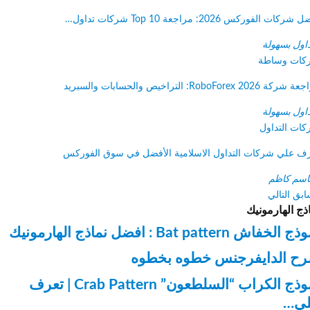
الفوركس 2026: مراجعة Top 10 شركات تداول…
ول بسهولة
ت وساطة
RoboFor: التراخيص والحسابات والسبريد
ول بسهولة
 التداول
علي شركات التداول الاسلامية الأفضل في سوق الفوركس
م كاظم
ق
التالي
 الهارمونيك
ش Bat pattern : افضل نماذج الهارمونيك
 الدايفرجنس خطوه بخطوه
نموذج الكراب “السلطعون” Crab Pattern | تعرف
…