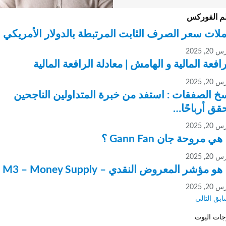
 الفوركس
ت سعر الصرف الثابت المرتبطة بالدولار الأمريكي
202
فعة المالية و الهامش | معادلة الرافعة المالية
202
الصفقات : استفد من خبرة المتداولين الناجحين
 أرباحًا…
202
 مروحة جان Gann Fan ؟
202
مؤشر المعروض النقدي – M3 – Money Supply ؟
202
ق
التالي
 اليوت