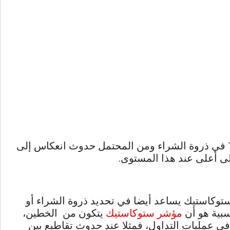
نظرًا لأن مؤشر القوة النسبية RSI هو أحد مؤشرات التذبذب، فإنه يتم رسمه بقيم بين 0 و 100. تعتبر قيمة 100 في ذروة الشراء ومن المحتمل حدوث انعكاس إلى
وكاستيك يساعد أيضا في تحديد ذروة الشراء أو
بية هو أن
مؤشر ستوكاستيك
يتكون من الخطين،
ل في عمليات التداول، فمثلا عند حدوث تقاطيع بين