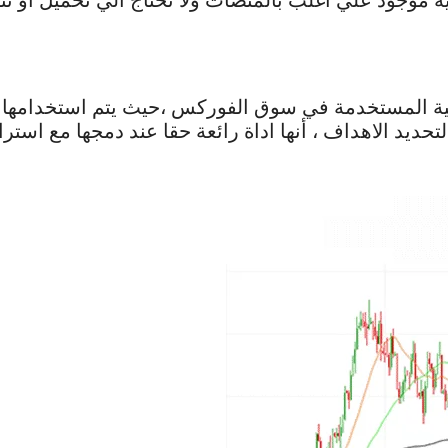
 موجود علي اغلب بالمنصات ولا تحتاج الي تحميل او تث
ية المستخدمة في سوق الفوركس ،حيث يتم استخدامها ف
يد الاهداف ، أنها اداة رائعة حقا عند دمجها مع استر