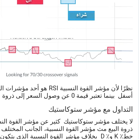
أسفل بينما تعتبر قيمة 0 عن وصول السعر إلى ذروة البيع ومن المحتمل أن يحدث انعكاس في حركة السعر إلى أعلى عند هذا المستوى.
التداول مع مؤشر ستوكاستيك
لا يختلف مؤشر ستوكاستيك كثير عن مؤشر القوة النس
ذروة البيع مث مؤشر القوة النسبية، الجانب المختلف
خط٪ K و٪ D بخلاف مؤشر القوة النسبية الذ