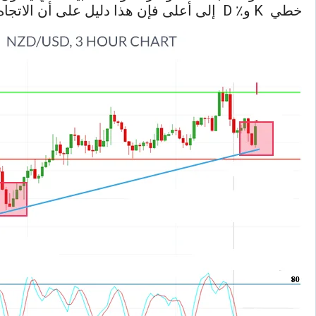
خطي K و٪ D إلى أعلى فإن هذا دليل على أن الاتجاه قد تغيير إلى الصعود بعد أن كان في حالة هبوط .