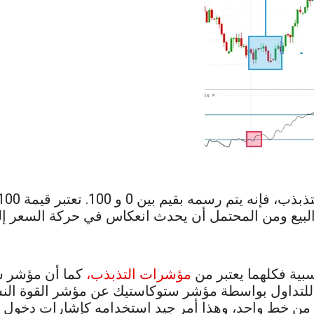
بية فكلهما يعتبر من
مؤشرات التذبذب،
كما أن مؤشر ست
 للتداول بواسطة مؤشر ستوكاستيك عن مؤشر القوة النس
ي يتكون من خط واحد، وهذا أمر جيد استخدامه كإشارات دخو