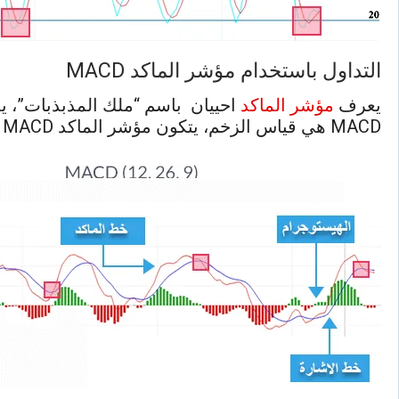
التداول باستخدام مؤشر الماكد MACD
يعرف
مؤشر الماكد
احييان باسم “ملك المذبذبات”، ي
MACD هي قياس الزخم، يتكون مؤشر الماكد MACD من خطين خط الاشارة و خط الماكد و هيستوجرام