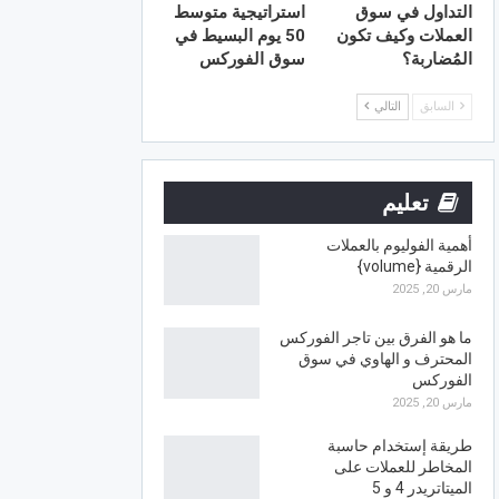
التداول في سوق
استراتيجية متوسط
العملات وكيف تكون
50 يوم البسيط في
المُضاربة؟
سوق الفوركس
السابق
التالي
تعليم
أهمية الفوليوم بالعملات
الرقمية {volume}
مارس 20, 2025
ما هو الفرق بين تاجر الفوركس
المحترف و الهاوي في سوق
الفوركس
مارس 20, 2025
طريقة إستخدام حاسبة
المخاطر للعملات على
الميتاتريدر 4 و 5