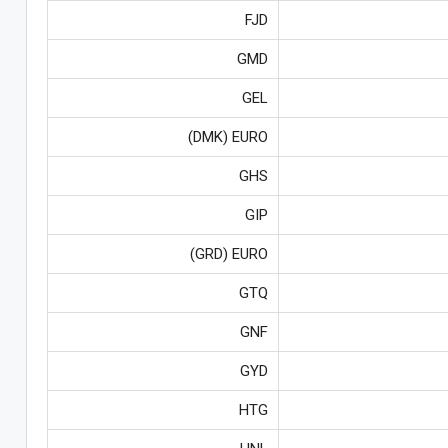
FJD
GMD
GEL
DMK) EURO)
GHS
GIP
GRD) EURO)
GTQ
GNF
GYD
HTG