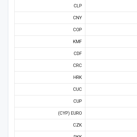
CLP
CNY
COP
KMF
CDF
CRC
HRK
CUC
CUP
CYP) EURO)
CZK
DKK