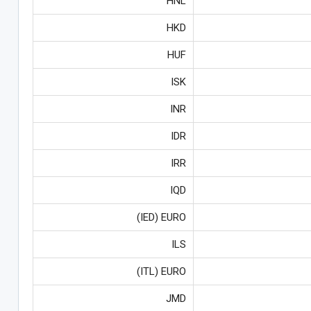
HNL
HKD
HUF
ISK
INR
IDR
IRR
IQD
IED) EURO)
ILS
ITL) EURO)
JMD