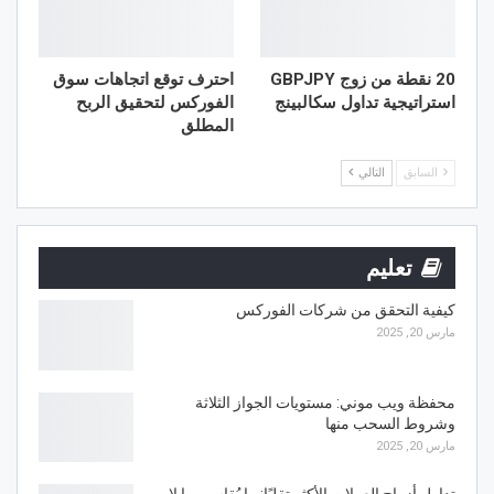
20 نقطة من زوج GBPJPY
احترف توقع اتجاهات سوق
استراتيجية تداول سكالبينج
الفوركس لتحقيق الربح
المطلق
السابق
التالي
تعليم
كيفية التحقق من شركات الفوركس
مارس 20, 2025
محفظة ويب موني: مستويات الجواز الثلاثة
وشروط السحب منها
مارس 20, 2025