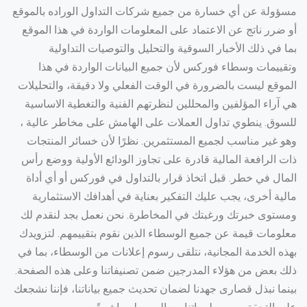
مسؤولة عن أي خسارة من جميع شركات التداول الوراده بالموقع
أو ضرر ناتج عن الاعتماد على المعلومات الواردة في هذا الموقع
بما في ذلك الأخبار السوقية والتحليل والتوصيات التداولية
وتقييمات وسطاء فوركس لأن جميع البيانات الواردة في هذا
الموقع ليست بالضرورة في الوقت الفعلي ولا دقيقة، والتحليلات
هي آراء المؤلفين والمحللين لنظرتهم الفنية والتغطية الاساسية
للسوق. ينطوي تداول العملات على الهامش على مخاطر عالية ،
وهو غير مناسب لجميع المستثمرين. نظرًا لأن خسائر المنتجات
ذات الرافعة المالية قادرة على تجاوز الودائع الأولية ووضع رأس
المال في خطر. قبل اتخاذ قرار بالتداول في فوركس أو أي أداة
مالية أخرى، يجب عليك التفكير بعناية في أهدافك الاستثمارية
ومستوى خبرتك ورغبتك في المخاطرة. نحن نعمل بجد لنقدم لك
معلومات قيمة عن جميع الوسطاء الذين نقوم بتقييمهم. لتزويدك
بهذه الخدمة المجانية، نتلقى رسوم إعلانات من الوسطاء، بما في
ذلك بعض من هؤلاء المدرجين ضمن تصنيفاتنا وعلى هذه الصفحة.
بينما نبذل قصارى جهدنا لضمان تحديث جميع بياناتنا، فإننا نشجعك