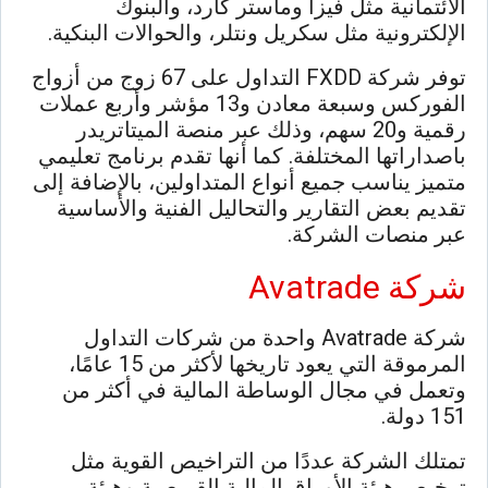
الائتمانية مثل فيزا وماستر كارد، والبنوك
الإلكترونية مثل سكريل ونتلر، والحوالات البنكية.
توفر شركة FXDD التداول على 67 زوج من أزواج
الفوركس وسبعة معادن و13 مؤشر وأربع عملات
رقمية و20 سهم، وذلك عبر منصة الميتاتريدر
باصداراتها المختلفة. كما أنها تقدم برنامج تعليمي
متميز يناسب جميع أنواع المتداولين، بالإضافة إلى
تقديم بعض التقارير والتحاليل الفنية والأساسية
عبر منصات الشركة.
شركة Avatrade
شركة Avatrade واحدة من شركات التداول
المرموقة التي يعود تاريخها لأكثر من 15 عامًا،
وتعمل في مجال الوساطة المالية في أكثر من
151 دولة.
تمتلك الشركة عددًا من التراخيص القوية مثل
ترخيص هيئة الأوراق المالية القبرصية وهيئة