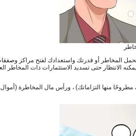
خاطر
تحمل المخاطر أو قدرتك واستعدادك لفتح مراكز وصفق
نه الانتظار حتى تسديد الاستثمارات ذات المخاطر العال
طروحًا منها التزاماتك) ، ورأس مال المخاطرة (أموال 