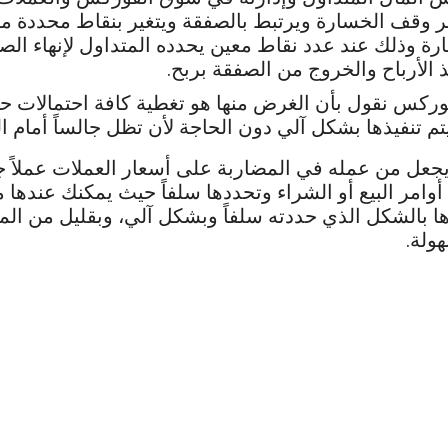
مر وقف الخسارة ويرتبط بالصفقة ويتغير بنقاط محددة 
ة وذلك عند عدد نقاط معين يحدده المتداول لإنهاء الص
 الأرباح والخروج من الصفقة بربح.
وركس نقول بأن الغرض منها هو تغطية كافة احتمالات ح
م تنفيذها بشكل آلي دون الحاجة لأن تظل جالساً أمام 
 يجعل من عمله في المضاربة على أسعار العملات عملاً ج
ر البيع أو الشراء وتحددها سلفاً حيث يمكنك عندها مغا
ا بالشكل الذي حددته سلفاً وبشكل آلي، وبقليل من الم
ولة.