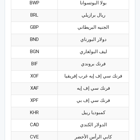
بولا البوتسوانا
BWP
ريال برازيلي
BRL
الجنيه البريطاني
GBP
دولار البورناي
BND
ليف البولغاري
BGN
فرنك بروندي
BIF
فرنك سي إف إيه غرب إفريقيا
XOF
فرنك سي إف إيه
XAF
فرنك سي إف بي
XPF
كمبوديا رييل
KHR
الدولار الكندي
CAD
كابي الرأس الأخضر
CVE