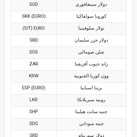
دولار سينغافوري
SGD
كورونا سولفاكيا
SKK (EURO)
تولار سلوفينيا
SIT) EURO)
دولار جزر سليمان
SBD
شلن صومالي
SOS
راند جنوب أفريقيا
ZAR
وون كوريا الجنوبية
KRW
بزيتا اسبانيا
ESP (EURO)
روبيه سيريلانكا
LKR
جنيه سانت هيلينا
SHP
جنيه سوداني
SDG
دولار سورينام
SRD