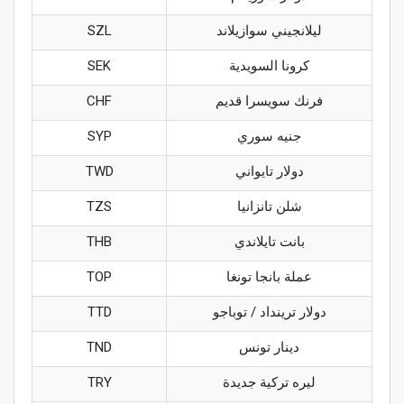
ليلانجيني سوازيلاند
SZL
كرونا السويدية
SEK
فرنك سويسرا قديم
CHF
جنيه سوري
SYP
دولار تايواني
TWD
شلن تانزانيا
TZS
بانت تايلاندي
THB
عملة بانجا تونغا
TOP
دولار ترينداد / توباجو
TTD
دينار تونس
TND
ليره تركية جديدة
TRY