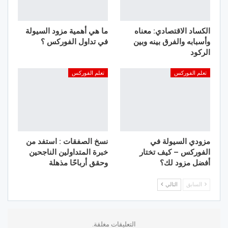
الكساد الاقتصادي: معناه
ما هي أهمية مزود السيولة
وأسبابه والفرق بينه وبين
في تداول الفوركس ؟
الركود
تعلم الفوركس
تعلم الفوركس
مزودي السيولة في
نسخ الصفقات : استفد من
الفوركس – كيف تختار
خبرة المتداولين الناجحين
أفضل مزود لك؟
وحقق أرباحًا مذهلة
السابق
التالي
التعليقات مغلقة.