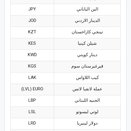
الين الياباني
JPY
الدينار الاردني
JOD
تينجي كازاخستان
KZT
شيلن كينيا
KES
دينار كويتي
KWD
قيرغيزستان سوم
KGS
كيب اللاواس
LAK
عملة لاتفيا لاتس
LVL) EURO)
الجنيه اللبناني
LBP
لوتي ليسوتو
LSL
دولار ليبيريا
LRD