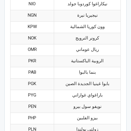
نيكاراغوا كوردوبا جولد
NIO
نيجيريا نيرة
NGN
وون كوريا الشمالية
KPW
كرونر النرويج
NOK
ريال عوماني
OMR
الروبية الباكستانية
PKR
بنما بالبوا
PAB
بابوا غينيا الجديدة الصين
PGK
باراغواي غواراني
PYG
نويفو سول بيرو
PEN
بيزو الفلبين
PHP
زولتي بولندا
PLN