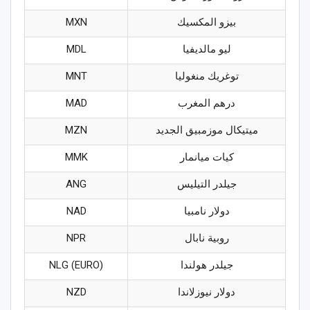
بيزو المكسيك
MXN
ليو مالديفيا
MDL
توغريك منغوليا
MNT
درهم المغرب
MAD
ميتيكال موزمبيق الجديد
MZN
كيات ميانمار
MMK
جيلدر التيليس
ANG
دولار نامبيا
NAD
روبية نابال
NPR
جيلدر هولندا
NLG (EURO)
دولار نيوزلاندا
NZD