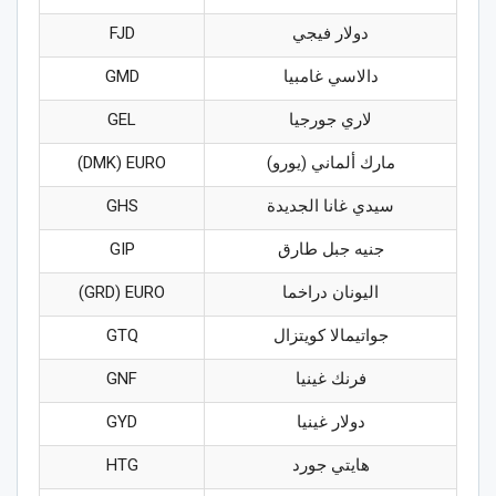
دولار فيجي
FJD
دالاسي غامبيا
GMD
لاري جورجيا
GEL
مارك ألماني (يورو)
DMK) EURO)
سيدي غانا الجديدة
GHS
جنيه جبل طارق
GIP
اليونان دراخما
GRD) EURO)
جواتيمالا كويتزال
GTQ
فرنك غينيا
GNF
دولار غينيا
GYD
هايتي جورد
HTG