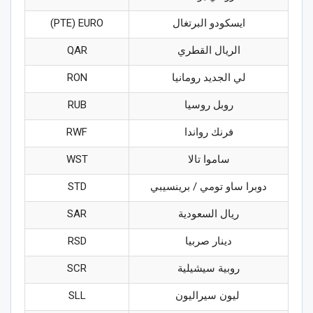
ايسكودو البرتغال
PTE) EURO)
الريال القطري
QAR
لي الجديد رومانيا
RON
روبل روسيا
RUB
فرنك رواندا
RWF
ساموا تالا
WST
دوبرا ساو تومي / برينسيبي
STD
ريال السعودية
SAR
دينار صربيا
RSD
روبية سيشيلية
SCR
ليون سيراليون
SLL