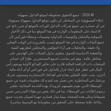
© 2026 - جميع الحقوق محفوظة لموقع التداول بسهولة.
إخلاء المسؤولية عن المخاطر: لن يكون موقع التداول بسهولة مسؤولة
عن أي خسارة من جميع شركات التداول الوراده بالموقع أو ضرر ناتج عن
الاعتماد على المعلومات الواردة في هذا الموقع بما في ذلك الأخبار
السوقية والتحليل والتوصيات التداولية وتقييمات وسطاء فوركس لأن
جميع البيانات الواردة في هذا الموقع ليست بالضرورة في الوقت الفعلي
ولا دقيقة، والتحليلات هي آراء المؤلفين والمحللين لنظرتهم الفنية
والتغطية الاساسية للسوق. ينطوي تداول العملات على الهامش على
مخاطر عالية ، وهو غير مناسب لجميع المستثمرين. نظرًا لأن خسائر
المنتجات ذات الرافعة المالية قادرة على تجاوز الودائع الأولية ووضع رأس
المال في خطر. قبل اتخاذ قرار بالتداول في فوركس أو أي أداة مالية
أخرى، يجب عليك التفكير بعناية في أهدافك الاستثمارية ومستوى خبرتك
ورغبتك في المخاطرة. نحن نعمل بجد لنقدم لك معلومات قيمة عن جميع
الوسطاء الذين نقوم بتقييمهم. لتزويدك بهذه الخدمة المجانية، نتلقى
رسوم إعلانات من الوسطاء، بما في ذلك بعض من هؤلاء المدرجين ضمن
تصنيفاتنا وعلى هذه الصفحة. بينما نبذل قصارى جهدنا لضمان تحديث جميع
بياناتنا، فإننا نشجعك على التحقق من معلوماتنا مع الوسيط مباشرةً.