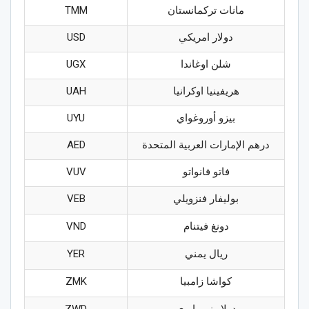
مانات تركمانستان
TMM
دولار امريكي
USD
شلن اوغاندا
UGX
هريفينيا اوكرانيا
UAH
بيزو أوروغواي
UYU
درهم الإمارات العربية المتحدة
AED
فاتو فانواتو
VUV
بوليفار فنزويلي
VEB
دونغ فيتنام
VND
ريال يمني
YER
كواشا زامبيا
ZMK