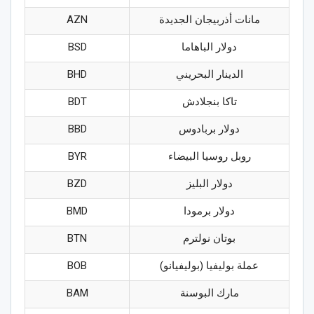
مانات أذربيجان الجديدة
AZN
دولار الباهاما
BSD
الدينار البحريني
BHD
تاكا بنجلادش
BDT
دولار بربادوس
BBD
روبل روسيا البيضاء
BYR
دولار البليز
BZD
دولار برمودا
BMD
بوتان نولترم
BTN
عملة بوليفيا (بوليفيانو)
BOB
مارك البوسنة
BAM