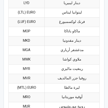
دينار ليبيريا
LYD
ليتوانيا ليتاس
LTL) EURO)
فرنك لوكسمبورغ
LUF) EURO)
ماكاو باتاكا
MOP
دينار مقدونيا
MKD
مدغشقر أرياري
MGA
ملاوي كواشا
MWK
رينغيت ماليزي
MYR
روفيا جزر المالديف
MVR
ليرة مالطا
MTL) EURO)
أوقية موريتانيا
MRO
روبية موريشيوس
MUR