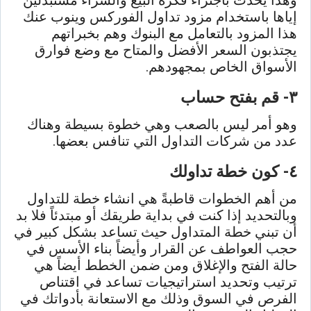
وهذا يحدث باجتزاء فكرة البيع والشراء مستبدلين
إياها باستخدام مزود تداول الفوركس وينوب عنك
هذا المزود بالتعامل مع البنوك وهم بخبراتهم
يجتذبون السعر الأفضل والمتاح مع وضع فوارق
الأسواق الخاص بمجهودهم.
٣- قم بفتح حساب
وهو أمر ليس بالصعب وهي خطوة بسيطة وهناك
عدد من شركات التداول التي تنافس بعضها.
٤- كون خطة تداولك
من أهم الخطوات قاطبةً هي انشاء خطة للتداول
وبالتحديد إذا كنت في بداية طريقك أو مبتدئاً فلا بد
أن تبني خطة المتداول حيث تساعد بشكل كبير في
حجب العواطف عن القرار وأيضاً بناء الأسس في
حالة الفتح والإغلاق ومن ضمن الخطط أيضاً هي
ترتيب وتحديد استراتيجيات تساعد في اقتناص
الفرص في السوق وذلك مع الاستعانة بأدواتك في