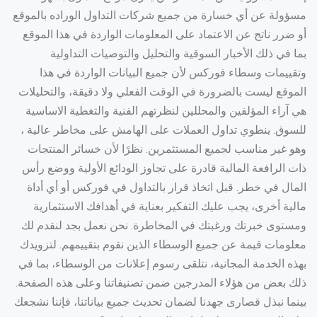
مسؤولة عن أي خسارة من جميع شركات التداول الوراده بالموقع
أو ضرر ناتج عن الاعتماد على المعلومات الواردة في هذا الموقع
بما في ذلك الأخبار السوقية والتحليل والتوصيات التداولية
وتقييمات وسطاء فوركس لأن جميع البيانات الواردة في هذا
الموقع ليست بالضرورة في الوقت الفعلي ولا دقيقة، والتحليلات
هي آراء المؤلفين والمحللين لنظرتهم الفنية والتغطية الاساسية
للسوق. ينطوي تداول العملات على الهامش على مخاطر عالية ،
وهو غير مناسب لجميع المستثمرين. نظرًا لأن خسائر المنتجات
ذات الرافعة المالية قادرة على تجاوز الودائع الأولية ووضع رأس
المال في خطر. قبل اتخاذ قرار بالتداول في فوركس أو أي أداة
مالية أخرى، يجب عليك التفكير بعناية في أهدافك الاستثمارية
ومستوى خبرتك ورغبتك في المخاطرة. نحن نعمل بجد لنقدم لك
معلومات قيمة عن جميع الوسطاء الذين نقوم بتقييمهم. لتزويدك
بهذه الخدمة المجانية، نتلقى رسوم إعلانات من الوسطاء، بما في
ذلك بعض من هؤلاء المدرجين ضمن تصنيفاتنا وعلى هذه الصفحة.
بينما نبذل قصارى جهدنا لضمان تحديث جميع بياناتنا، فإننا نشجعك