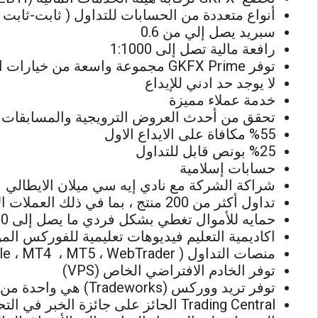
أنواع متعددة من الحسابات للتداول ( ثابت-ثابت متغي
سبريد يصل إلي من 0.6
رافعة مالية تصل إلى 1:1000
توفر GKFX Prime مجموعة واسعة من خيارات الدفع عبر الإنترنت الآمنة من اجل عمليات السحب والايداع.
لا يوجد حد ادني للإيداع
خدمة عملاء مميزة
تحقق من أحدث العروض الترويجية والمسابقات و
%55 مكافاة على الايداع الاول
%25 بونص قابل للتداول
حسابات إسلامية
شراكة الشركة مع نادي إيه سي ميلان الايطالي
تداول أكثر من 200 منتج ، بما في ذلك العملات الأجنبية والعقود مقابل الفروقات والسلع والأسهم والمؤشرات والعملات الرقمية والمعادن النفيسة.
حمايه للأموال تغطي بشكل فردي ما يصل إلى 2,000,000 دولار امريكي وهي تغطية للعملاء الجدد والمحترفين .
اكاديمية التعليم فيديوهات تعليمية للفوركس الم
منصات التداول ( Mobile ، MT4 ، MT5 ، WebTrader و MT4 متعدد المحطات ، MAM ، PAMM، التداول الالي الرئيسي )
توفر الخادم الافتراضي الخاص (VPS)
توفر تريد ووركس (Tradeworks) هي واحدة من أفضل الوسائل البديلة لأسلوب التداول التقليدي
Trading Central الحائز على جائزة الخبر في التحليل الفني و AUTOCHARTIST