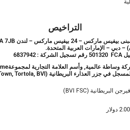
ية
التراخيص
جيل
FCA
501320
رقم تسجيل الشركة :
6837942
بريطانية (BVI FSC)