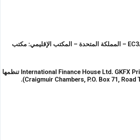
GKFX للخدمات المالية المحدودة – المكتب الرئيسي: مبنى بيفيس ماركس – 24 بيفيس ماركس – لندن EC3A 7JB – المملكة المتحدة – المكتب الإقليمي: مكتب
تأسست عام 2003 وتعتبر جي كا اف اكس برايم هي شركة وساطة عالمية, وأسم العلامة التجارية لمجموعةInternational Finance House Ltd. GKFX Prime تنظمها