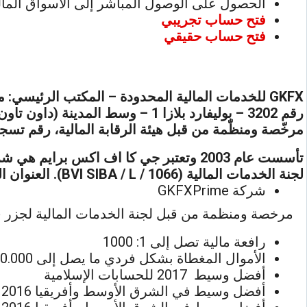
الحصول على الوصول المباشر إلى الأسواق المال
فتح حساب تجريبي
فتح حساب حقيقي
رقم 3202 – بوليفارد بلازا 1 – وسط المدينة (داون تاون) – دبي – الإمارات العربية المتحدة.
مرخّصة ومنظّمة من قبل هيئة الرقابة المالية، رقم تس
لجنة الخدمات المالية (BVI SIBA / L / 1066). العنوان المسجل في جزر العذارء البريطانية (Craigmuir Chambers, P.O. Box 71, Road Town, Tortola, BVI).
شركة GKFXPrime
مرخصة ومنظمة من قبل لجنة الخدمات المالية لجزر فيرجن ال
رافعة مالية تصل إلى 1: 1000
الأموال المغطاة بشكل فردي ما يصل إلى 2.000.000 دولار
أفضل وسيط 2017 للحسابات الإسلامية
أفضل وسيط في الشرق الأوسط وأفريقيا 2016