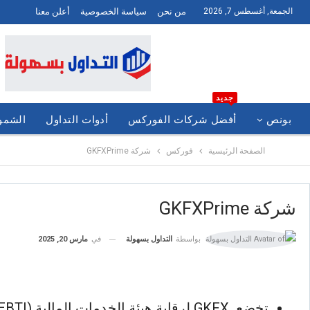
الجمعة, أغسطس 7, 2026
من نحن
سياسة الخصوصية
أعلن معنا
جديد
بونص
أفضل شركات الفوركس
أدوات التداول
الشموع
الصفحة الرئيسية
فوركس
شركة GKFXPrime
شركة GKFXPrime
في
مارس 20, 2025
بواسطة
التداول بسهولة
تخضع GKFX لرقابة هيئة الخدمات المالية (FSC ، MFSA ، FCA ، SECC ، BAPPEBTI)