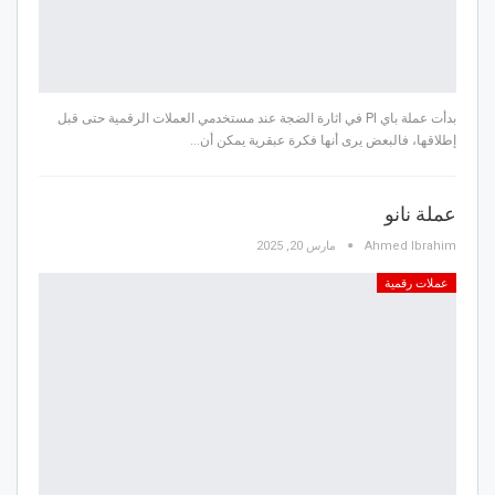
بدأت عملة باي PI في اثارة الضجة عند مستخدمي العملات الرقمية حتى قبل
إطلاقها، فالبعض يرى أنها فكرة عبقرية يمكن أن…
عملة نانو
Ahmed Ibrahim
مارس 20, 2025
عملات رقمية