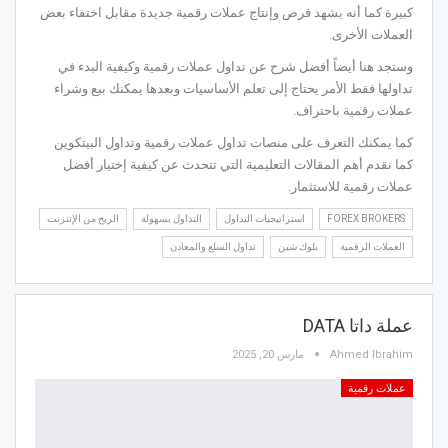
كبيرة كما أنه يشهد فرص وإنتاج عملات رقمية جديدة مقابل اختفاء بعض
العملات الأخرى.
وستجد هنا أيضاً أفضل شرح عن تداول عملات رقمية وكيفية البدء في
تداولها فقط الأمر يحتاج إلى تعلم الأساسيات وبعدها يمكنك بيع وشراء
عملات رقمية باحتراف.
كما يمكنك التعرف على منصات تداول عملات رقمية وتداول البيتكوين
كما نقدم أهم المقالات التعليمية التي تتحدث عن كيفية إختيار أفضل
عملات رقمية للاستثمار.
FOREX BROKERS
استراتيجيات التداول
التداول بسهولة
الربح من الإنترنت
العملات الرقمية
بلوك شين
تداول السلع والمعادن
عملة داتا DATA
Ahmed Ibrahim
مارس 20, 2025
عملات رقمية