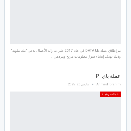
تم إطلاق عملة داتا DATA في عام 2017 علي يد رائد الأعمال يدعي "نيك نيلوند"
وذلك بهدف إنشاء سوق معلومات مريح ومزدهر،…
عملة باي PI
Ahmed Ibrahim
مارس 20, 2025
عملات رقمية