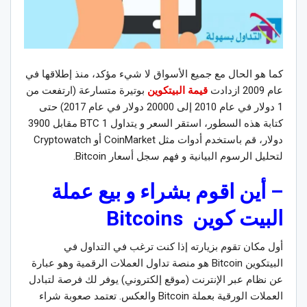
كما هو الحال مع جميع الأسواق لا شيء مؤكد، منذ إطلاقها في
عام 2009 ازدادت
قيمة البيتكوين
بوتيرة متسارعة (ارتفعت من
1 دولار في عام 2010 إلى 20000 دولار في عام 2017) حتى
كتابة هذه السطور، استقر السعر و يتداول 1 BTC مقابل 3900
دولار، قم باستخدم أدوات مثل CoinMarket أو Cryptowatch
لتحليل الرسوم البيانية و فهم سجل أسعار Bitcoin.
– أين اقوم بشراء و بيع عملة
البيت كوين
Bitcoins
أول مكان تقوم بزيارته إذا كنت ترغب في التداول في
البيتكوين Bitcoin هو منصة تداول العملات الرقمية وهو عبارة
عن نظام عبر الإنترنت (موقع إلكتروني) يوفر لك فرصة لتبادل
العملات الورقية بعملة Bitcoin والعكس. تعتمد صعوبة شراء