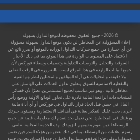
© 2026 - جميع الحقوق محفوظة لموقع التداول بسهولة.
إخلاء المسؤولية عن المخاطر: لن يكون موقع التداول بسهولة مسؤولة
عن أي خسارة من جميع شركات التداول الوراده بالموقع أو ضرر ناتج عن
الاعتماد على المعلومات الواردة في هذا الموقع بما في ذلك الأخبار
السوقية والتحليل والتوصيات التداولية وتقييمات وسطاء فوركس لأن
جميع البيانات الواردة في هذا الموقع ليست بالضرورة في الوقت الفعلي
ولا دقيقة، والتحليلات هي آراء المؤلفين والمحللين لنظرتهم الفنية
والتغطية الاساسية للسوق. ينطوي تداول العملات على الهامش على
مخاطر عالية ، وهو غير مناسب لجميع المستثمرين. نظرًا لأن خسائر
المنتجات ذات الرافعة المالية قادرة على تجاوز الودائع الأولية ووضع رأس
المال في خطر. قبل اتخاذ قرار بالتداول في فوركس أو أي أداة مالية
أخرى، يجب عليك التفكير بعناية في أهدافك الاستثمارية ومستوى خبرتك
ورغبتك في المخاطرة. نحن نعمل بجد لنقدم لك معلومات قيمة عن جميع
الوسطاء الذين نقوم بتقييمهم. لتزويدك بهذه الخدمة المجانية، نتلقى
رسوم إعلانات من الوسطاء، بما في ذلك بعض من هؤلاء المدرجين ضمن
تصنيفاتنا وعلى هذه الصفحة. بينما نبذل قصارى جهدنا لضمان تحديث جميع