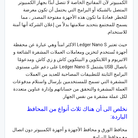
الكمبيوتر لأن المفاتيح الخاصة لا تتصل أبدًا بجهاز الكمبيوتر
المتصل بالشبكة أو البرامج التي يحتمل أن تكون معرضة
للخطر. فعادةً ما تكون هذه الأجهزة مفتوحة المصدر ، مما
يسمح للمجتمع بتحديد سلامتها بدلاً من إعلان الشركة أنها آمنة
للاستخدام.
حيث تعتبر Ledger Nano S الاكثر امناً وهي عبارة عن محفظة
أجهزة تُستخدم لتخزين ومعاملات العملات المشفرة الشائعة و
الاثيريوم و اللايتكوين و البيتكوين كاش و زي كاش. ومدعومًا
باتصال USB يشتمل Ledger Nano S على دعم على مستوى
البرامج الثابتة للتطبيقات المصاحبة للعديد من العملات
المشفرة التي تسمح للمستخدمين بإرسال واستلام مدفوعات
العملة المشفرة والتحقق من حساباتهم وإدارة عناوين متعددة
لكل عملة مشفرة من نفس الجهاز.
نخلص الى أن هناك ثلاث أنواع من المحافظ
الباردة:
محافظ الورق و محافظ الأجهزة و أجهزة الكمبيوتر دون اتصال
مع محافظ البرامج.