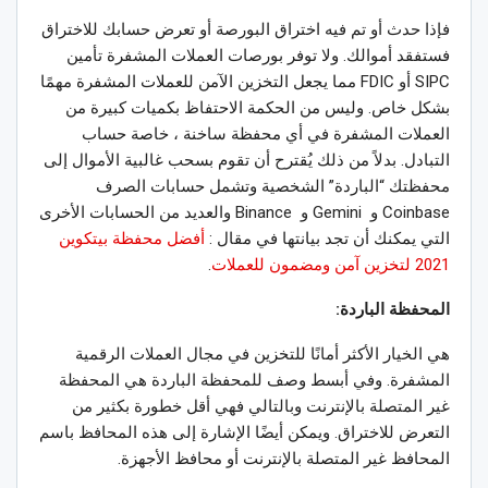
فإذا حدث أو تم فيه اختراق البورصة أو تعرض حسابك للاختراق
فستفقد أموالك. ولا توفر بورصات العملات المشفرة تأمين
SIPC أو FDIC مما يجعل التخزين الآمن للعملات المشفرة مهمًا
بشكل خاص. وليس من الحكمة الاحتفاظ بكميات كبيرة من
العملات المشفرة في أي محفظة ساخنة ، خاصة حساب
التبادل. بدلاً من ذلك يُقترح أن تقوم بسحب غالبية الأموال إلى
محفظتك “الباردة” الشخصية وتشمل حسابات الصرف
Coinbase و Gemini و Binance والعديد من الحسابات الأخرى
التي يمكنك أن تجد بيانتها في مقال :
أفضل محفظة بيتكوين
2021 لتخزين آمن ومضمون للعملات
.
المحفظة الباردة:
هي الخيار الأكثر أمانًا للتخزين في مجال العملات الرقمية
المشفرة. وفي أبسط وصف للمحفظة الباردة هي المحفظة
غير المتصلة بالإنترنت وبالتالي فهي أقل خطورة بكثير من
التعرض للاختراق. ويمكن أيضًا الإشارة إلى هذه المحافظ باسم
المحافظ غير المتصلة بالإنترنت أو محافظ الأجهزة.