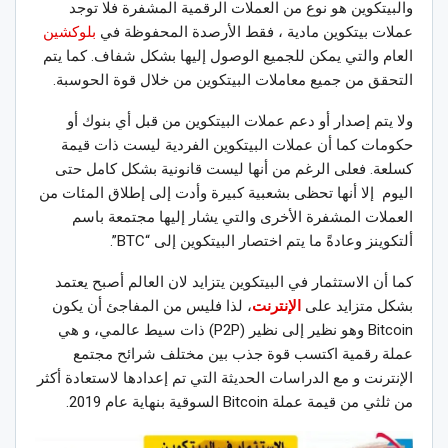
والبيتكوين هو نوع من العملات الرقمية المشفرة فلا توجد
عملات بيتكوين مادية ، فقط الأرصدة المحفوظة في
بلوكشين
العام والتي يمكن للجميع الوصول إليها بشكل شفاف. كما يتم
التحقق من جميع معاملات البيتكوين من خلال قوة الحوسبة.
ولا يتم إصدار أو دعم عملات البيتكوين من قبل أي بنوك أو
حكومات كما أن عملات البيتكوين الفردية ليست ذات قيمة
كسلعة. فعلى الرغم من أنها ليست قانونية بشكل كامل حتى
اليوم إلا أنها تحظى بشعبية كبيرة وأدت إلى إطلاق المئات من
العملات المشفرة الأخرى والتي يشار إليها مجتمعة باسم
ألتكوينز وعادةً ما يتم اختصار البيتكوين إلى “BTC”.
كما أن الاستثمار في البيتكوين يتزايد لان العالم أصبح يعتمد
بشكل متزايد على
الإنترنت
، لذا فليس من المفاجئ أن يكون
Bitcoin وهو نظير إلى نظير (P2P) ذات سيط عالمي، و هي
عملة رقمية اكتسب قوة جذب بين مختلف شرائح مجتمع
الإنترنت و مع الدراسات الحديثة التي تم إعدادها لاستعادة أكثر
من ثلثي من قيمة عملة Bitcoin السوقية بنهاية عام 2019.