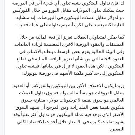
لذا فإن تداول البيتكوين يشبه تداول أي شيء آخر في البورصة
حيث يمكنك تداول الدولارات مقابل اليورو من خلال الفوركس
، والدولار مقابل عملات البيتكوين في البورصات. إنه متشابه
للغاية لكنه يعتمد على فكرة أنه يتم تداوله على عملة فعلية .
كما يمكن لمتداولي العملات تعزيز الرافعة المالية من خلال
المشتقات والعقود الورقية الأخرى المصممة لزيادة العائدات.
وفي البيئة الحالية يقوم بعض الوسطاء ببطء بالاكتتاب في
العقود الاجلة التي من شأنها تعزيز الرافعة المالية في قطاع
البيتكوين ، لكن هذه العقود لا تزال في بداياتها. فيشبه تداول
البيتكوين إلى حد كبير ملكية الأسهم في بورصة نيويورك.
وربما يكون الاختلاف الأكبر بين البيتكوين والفوركس أو العقود
مقابل الفروقات هو مسألة السيولة. فسوق تداول العملات
العالمي هو سوق بقيمة 6 تريليونات دولار ، مقارنة بسوق
بيتكوين بقيمة بعض المليارات. ومن المرجح أن يشهد السوق
الأصغر الذي توجد فيه عملة البيتكوين جو تداول أكثر تقلباً وقد
يشهد تقلبات كبيرة في الأسعار خلال أحداث الاقتصاد الكلي
الصغيرة.