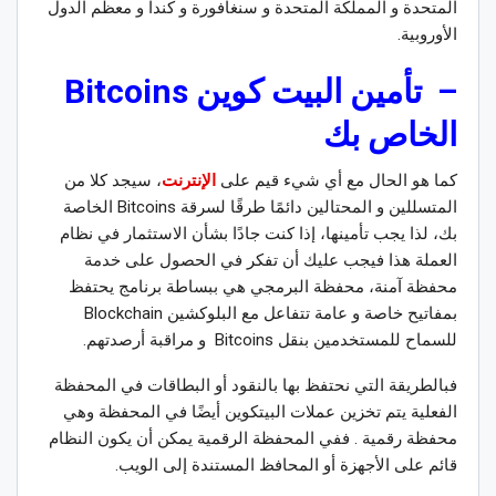
المتحدة و المملكة المتحدة و سنغافورة و كندا و معظم الدول
الأوروبية.
– تأمين البيت كوين
Bitcoins
الخاص بك
كما هو الحال مع أي شيء قيم على
الإنترنت
، سيجد كلا من
المتسللين و المحتالين دائمًا طرقًا لسرقة Bitcoins الخاصة
بك، لذا يجب تأمينها، إذا كنت جادًا بشأن الاستثمار في نظام
العملة هذا فيجب عليك أن تفكر في الحصول على خدمة
محفظة آمنة، محفظة البرمجي هي ببساطة برنامج يحتفظ
بمفاتيح خاصة و عامة تتفاعل مع البلوكشين Blockchain
للسماح للمستخدمين بنقل Bitcoins و مراقبة أرصدتهم.
فبالطريقة التي نحتفظ بها بالنقود أو البطاقات في المحفظة
الفعلية يتم تخزين عملات البيتكوين أيضًا في المحفظة وهي
محفظة رقمية . ففي المحفظة الرقمية يمكن أن يكون النظام
قائم على الأجهزة أو المحافظ المستندة إلى الويب.