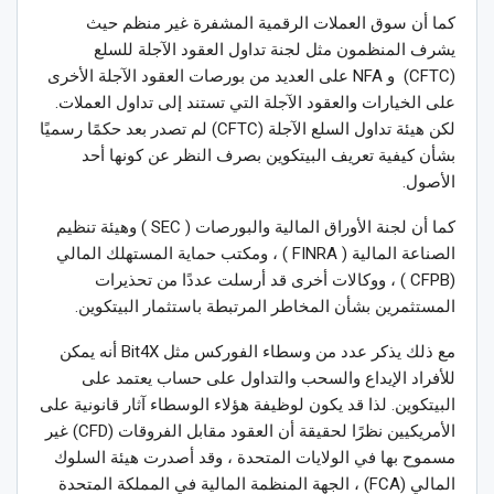
كما أن سوق العملات الرقمية المشفرة غير منظم حيث
يشرف المنظمون مثل لجنة تداول العقود الآجلة للسلع
(CFTC) و NFA على العديد من بورصات العقود الآجلة الأخرى
على الخيارات والعقود الآجلة التي تستند إلى تداول العملات.
لكن هيئة تداول السلع الآجلة (CFTC) لم تصدر بعد حكمًا رسميًا
بشأن كيفية تعريف البيتكوين بصرف النظر عن كونها أحد
الأصول.
كما أن لجنة الأوراق المالية والبورصات ( SEC ) وهيئة تنظيم
الصناعة المالية ( FINRA ) ، ومكتب حماية المستهلك المالي
(CFPB ) ، ووكالات أخرى قد أرسلت عددًا من تحذيرات
المستثمرين بشأن المخاطر المرتبطة باستثمار البيتكوين.
مع ذلك يذكر عدد من وسطاء الفوركس مثل Bit4X أنه يمكن
للأفراد الإيداع والسحب والتداول على حساب يعتمد على
البيتكوين. لذا قد يكون لوظيفة هؤلاء الوسطاء آثار قانونية على
الأمريكيين نظرًا لحقيقة أن العقود مقابل الفروقات (CFD) غير
مسموح بها في الولايات المتحدة ، وقد أصدرت هيئة السلوك
المالي (FCA) ، الجهة المنظمة المالية في المملكة المتحدة