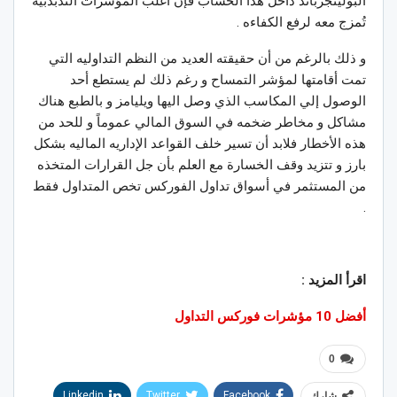
البولينجرباند داخل هذا الحساب فإن أغلب المؤشرات التذبذبيه
تُمزج معه لرفع الكفاءه .
و ذلك بالرغم من أن حقيقته العديد من النظم التداوليه التي
تمت أقامتها لمؤشر التمساح و رغم ذلك لم يستطع أحد
الوصول إلي المكاسب الذي وصل اليها ويليامز و بالطبع هناك
مشاكل و مخاطر ضخمه في السوق المالي عموماً و للحد من
هذه الأخطار فلابد أن تسير خلف القواعد الإداريه الماليه بشكل
بارز و تتزيد وقف الخسارة مع العلم بأن جل القرارات المتخذه
من المستثمر في أسواق تداول الفوركس تخص المتداول فقط
.
اقرأ المزيد :
أفضل 10 مؤشرات فوركس التداول
0
Linkedin
Twitter
Facebook
شارك