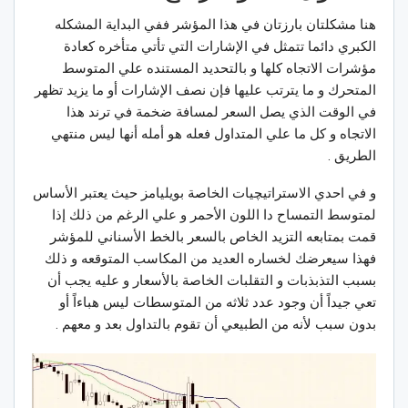
هنا مشكلتان بارزتان في هذا المؤشر ففي البداية المشكله
الكبري دائما تتمثل في الإشارات التي تأتي متأخره كعادة
مؤشرات الاتجاه كلها و بالتحديد المستنده علي المتوسط
المتحرك و ما يترتب عليها فإن نصف الإشارات أو ما يزيد تظهر
في الوقت الذي يصل السعر لمسافة ضخمة في ترند هذا
الاتجاه و كل ما علي المتداول فعله هو أمله أنها ليس منتهي
الطريق .
و في احدي الاستراتيچيات الخاصة بويليامز حيث يعتبر الأساس
لمتوسط التمساح دا اللون الأحمر و علي الرغم من ذلك إذا
قمت بمتابعه التزيد الخاص بالسعر بالخط الأسناني للمؤشر
فهذا سيعرضك لخساره العديد من المكاسب المتوقعه و ذلك
بسبب التذبذبات و التقلبات الخاصة بالأسعار و عليه يجب أن
تعي جيداً أن وجود عدد ثلاثه من المتوسطات ليس هباءاً أو
بدون سبب لأنه من الطبيعي أن تقوم بالتداول بعد و معهم .