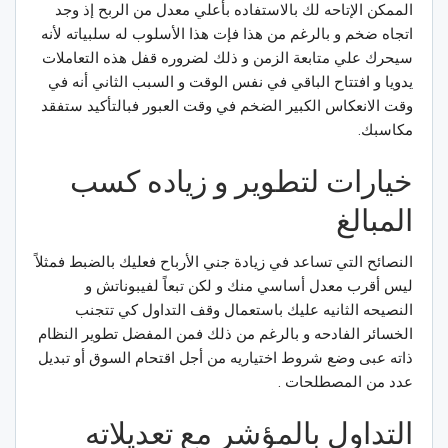
الممكن الإتاحه لك بالاستفاده بأعلي معدل من الربح إذ وجد
اتجاه ضخم و بالرغم من هذا فإت هذا الأسلوب له سلبياته لأنه
سيحرك علي متابعة الزمن و ذلك لضروره قفل هذه التعاملات
يدويا و افتتاح الباقي في نفس الوقت و السبب الثاني أنه في
وقت الانعكاس الكبير الضخم في وقت العبور فبالتأكيد ستفقد
مكاسبك.
خيارات لتطوير و زياده كسب
المبالغ
النصائح التي تساعد في زيادة جني الأرباح فعليك بالضبط فمثلاً
ليس أقرب معدل أساسي منك و لكن تبعاً لفيبوناتش و
النصيحه الثانيه عليك باستعمال وقف التداول كي تتجنب
الخسائر الفادحه و بالرغم من ذلك فمن المفضل تطوير النظام
ذاته عبى وضع شروط اختياريه من أجل اقتحام السوق أو تبديل
عدد من المصطلحات .
التداول بالمؤشر مع تعديلاته