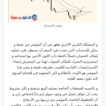
مؤشر التمساح
و المشكلة الكبري الآخري تظهر في آن المؤشر غير نشط و
يمكن للتذبذبات التي تحدث في السعر أن تسيطر علي عمليه
إيقاف الخساره فمثلاً بالخط ذات اللون الأحمر مع استدامه و
استمراريه التحرك للمكان الصواب لهذا من المفترض إنشاء
الإستراتيچيات القادمه للكسب بطريقه دقيقه و يبقي هذا
المؤشر هو الأوحد بالنظام و لكن الصعوبة في إقتحام السوق
لأنه يكون معقد للغاية .
و بالنسبه للصفقات الخاصة بعمليه البيع ستفتح و لكن بشروط
يجب أن تتوافر تتمثل في وجود سوق (بترندا) إنخفاض بارز و
أن الخطوط الخاصة بالمؤشر يتم ترتيبها من الارتفاع
فلانخفاض بمعني أن يكون الأزرق و من ثم يليه الأحمر فالاخضر