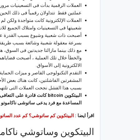
العملات الرقمية بدأت فى التسعينيات مرورا
عملتين فقط تتداولان رقمياً فى ذلك الحين و
العملات الإلكترونية كانت متواجدة ولكن ل
شعبيتها فى التسعينيات وامتلاك الجميع للانت
أصبحت ذات شعبية وشيوع بسبب القدرة على 
بسرعة معقولة شعبية وشائعة بسبب طريقة ج
مع ذلك بينما مازالتا جديدتين فى السوق، ها
والخطأ خلال تلك العملية ، أصبحت قضاياهم 
الالكترونية إلى الأسواق.
التقدم التكنولوجى القاصر و ميزات الحماية
المشفرتين الفاشلتين، كانت هناك بعض الأ
بسبب هذا الفشل نجحت العملات التى تلتهم 
البيتكوين bitcoin كانت قادرة
المساعدة مع فرد يدعى ساتوشى ناكاموتو .
اقرأ ايضا :
البيتكوين كم ساتوشى؟ كم عدد الساتوش
البيتكوين وساتوشي ناكامو