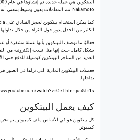
Nakamoto. تتم المعاملات بدون وسيط بمعنى أنه بدون بنوك.
الكثير من الجدل يدور حول الثراء من خلال تداولها. ح
فغالبًا ما توصف البيتكوين بأنها عملة مشفرة أو عم
بشكل كامل. حيث إنها مثل نسخة إلكترونية من النق
العديد من المتاجر البيتكوين كوسيلة للدفع حتى ال
فعملات البيتكوين المادية التي تراها في الصور هي
بداخلها.
/www.youtube.com/watch?v=GeTlhfe-guc&t=1s
كيف يعمل البيتكوين
كل بيتكوين هو في الأساس ملف كمبيوتر يتم تخز
كمبيوتر.
ويمكن للأشخاص إرسال عملات البيتكوين (أو جزء م