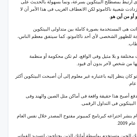
ذى ارتبط بمصطلح البيتكوين بسرعة، ونما بسهولة بالحديث على
ازدادت شعبية ناكاموتو لكن الانعطاف الغريب فى هذا الأمر أن لا
و أو من أين هو.
نت هى المستخدمة بصورة كاملة بين متداولى البيتكوين
جة للظهور الشخصى لأى أحد ناكاموتو، كما سيتفق معظم الناس،
طاب.
شار فى 2009 واعتبرت مختلفة و بلا مثيل وفى الواقع، لم تكن محكومة أو منظمة
لها من شخص لآخر بدون أى قيود.
و كان ينظر إليه باعتباره غير معلوم إلى أن أصبحت البيتكوين أكثر
عام.
فع أصبح هذا حقيقة واقعة فى أماكن مثل الصين والهند وفى
البيتكوين فى التداول الرقمى.
قام بنشر اختراعه كبرنامج كمبيوتر مفتوح المصدر خلال نفس العام
2009.
ك الحين وتستخدم بواسطة أولئك الذين يحتاجون لتسديد الفواتير