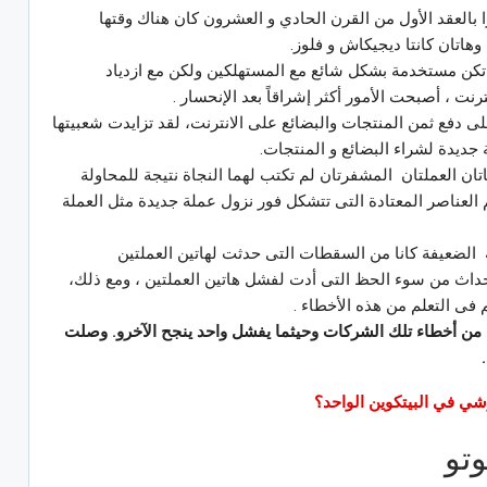
 بالعقد الأول من القرن الحادي و العشرون كان هناك وقتها
هاتان كانتا ديجيكاش و فلوز.
م تكن مستخدمة بشكل شائع مع المستهلكين ولكن مع ازدياد
رنت ، أصبحت الأمور أكثر إشراقاً بعد الإنحسار .
دفع ثمن المنتجات والبضائع على الانترنت، لقد تزايدت شعبيتها
ديدة لشراء البضائع و المنتجات.
تان العملتان المشفرتان لم تكتب لهما النجاة نتيجة للمحاولة
العناصر المعتادة التى تتشكل فور نزول عملة جديدة مثل العملة
 الضعيفة كانا من السقطات التى حدثت لهاتين العملتين
حداث من سوء الحظ التى أدت لفشل هاتين العملتين ، ومع ذلك،
فى التعلم من هذه الأخطاء .
 على التعافى من أخطاء تلك الشركات وحيثما يفشل واحد ينجح الآخرو. وصلت
ي في البيتكوين الواحد؟
تو