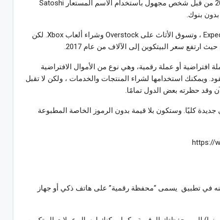
البيتكوين هي عملة جديدة تم إنشاؤها في عام 2009 من قبل شخص مجهول باستخدام الاسم المستعار Satoshi
كما يمكن استخدام بيتكوين لحجز الفنادق على Expedia ، وتسوق الأثاث على Overstock وشراء ألعاب Xbox. لكن
يث ارتفع سعر البيتكوين إلى الآلاف من عام 2017.
لة افتراضية أو عملة رقمية، وهي نوع من الأموال الافتراضية
ود. ويمكنك استخدامها لشراء المنتجات والخدمات ، ولكن لا تقبل
آن وقد حظرته بعض الدول تمامًا.
 جديدة كليًا. وستكون بلا قيمة بدون الرموز الخاصة المطبوعة
https:/
ينه في تطبيق يسمى “محفظة رقمية” على هاتف ذكي أو جهاز
نها) إلى محفظتك الرقمية ، كما يمكنك إرسال عملات البيتكوين