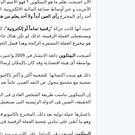
الآن أصبحت تعلم ما هو البيتكوين ؟ فهو الاسم ال
الأنترنت و عبر أوساط صناعة المالية الالكترونية. 
أحد رأى المخترع
رأى العين أبداً ولا أحد يعلم من ه
حيث أنها كانت حركة
“رقمية تماماً أو إلكترونية”،
كا
ومستعملى العملة الرقمية، لذلك لم تكن هناك حا
هو مخترع العملة المشفرة الرائجة وهذا فصل الخ
أصبحت
البيتكوين
ذائعة الانت
بواسطة أى هيئة اقتصادية وقد كان بالإمكان إرسا
ذلك هو سبب اكتسابها للشعبية أكثر و أكثر ناكاموت
شعبية مع مجتمع يتحول عن النقد العينى عاماً بعد 
إن البيتكوين تناسب طريقة الشخص العادى فى الد
الحقيقة، الصين هى الدولة الرئيسية التى تستعمل 
باعتبارها عملة دولية بعد ذلك، المخترع ناكاموتو 
وهو ما أبقى على تنامي شعبية العملة الرقمية فى عام 
البيتكوين
أصبحت فى التداول على الانترنت منذ ذل