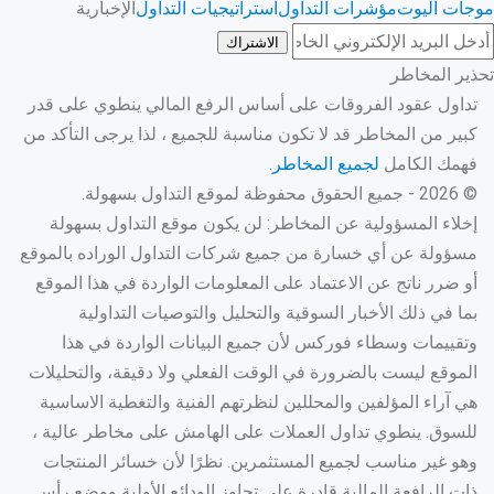
موجات اليوت
مؤشرات التداول
استراتيجيات التداول
الإخبارية
الاشتراك
تحذير المخاطر
تداول عقود الفروقات على أساس الرفع المالي ينطوي على قدر
كبير من المخاطر قد لا تكون مناسبة للجميع ، لذا يرجى التأكد من
فهمك الكامل
لجميع المخاطر.
© 2026 - جميع الحقوق محفوظة لموقع التداول بسهولة.
إخلاء المسؤولية عن المخاطر: لن يكون موقع التداول بسهولة
مسؤولة عن أي خسارة من جميع شركات التداول الوراده بالموقع
أو ضرر ناتج عن الاعتماد على المعلومات الواردة في هذا الموقع
بما في ذلك الأخبار السوقية والتحليل والتوصيات التداولية
وتقييمات وسطاء فوركس لأن جميع البيانات الواردة في هذا
الموقع ليست بالضرورة في الوقت الفعلي ولا دقيقة، والتحليلات
هي آراء المؤلفين والمحللين لنظرتهم الفنية والتغطية الاساسية
للسوق. ينطوي تداول العملات على الهامش على مخاطر عالية ،
وهو غير مناسب لجميع المستثمرين. نظرًا لأن خسائر المنتجات
ذات الرافعة المالية قادرة على تجاوز الودائع الأولية ووضع رأس