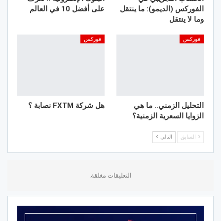
الفوركس (الديمو): ما ينتقل
على أفضل 10 في العالم
وما لا ينتقل
فوركس
فوركس
التحليل الزمني.. ما هي
هل شركة FXTM نصابة ؟
الزوايا السعرية الزمنية؟
السابق
التالي
التعليقات مغلقة.