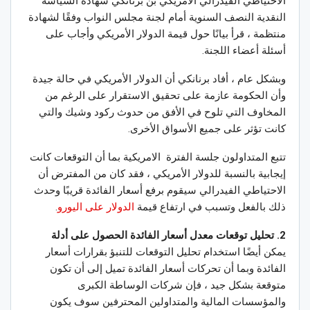
الاحتياطي الفيدرالي الأمريكي بن ​​برنانكي شهادة السياسة
النقدية النصف السنوية أمام لجنة مجلس النواب وفقًا لشهادة
منتظمة ، قرأ بيانًا حول قيمة الدولار الأمريكي وأجاب على
أسئلة أعضاء اللجنة.
وبشكل عام ، أفاد برنانكي أن الدولار الأمريكي في حالة جيدة
وأن الحكومة عازمة على تحقيق الاستقرار على الرغم من
المخاوف التي تلوح في الأفق من حدوث ركود وشيك والتي
كانت تؤثر على جميع الأسواق الأخرى.
تتبع المتداولون جلسة الفترة الامريكية بما أن التوقعات كانت
إيجابية بالنسبة للدولار الأمريكي ، فقد كان من المفترض أن
الاحتياطي الفيدرالي سيقوم برفع أسعار الفائدة قريبًا وحدث
ذلك بالفعل وتسبب في ارتفاع قيمة
الدولار على اليورو
.
2. تحليل توقعات معدل أسعار الفائدة الحصول على أدلة
يمكن أيضًا استخدام تحليل التوقعات للتنبؤ بقرارات أسعار
الفائدة وبما أن تحركات أسعار الفائدة تميل إلى أن تكون
متوقعة بشكل جيد ، فإن شركات الوساطة الكبرى
والمؤسسات المالية والمتداولين المحترفين سوف يكون