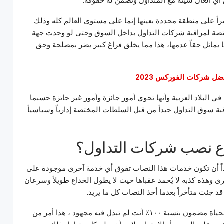
ي ألعال سيئة مع المتداول وتضمن له حقوقه.
 على منطقة محددة بعينها إنما على مستوى العالم كله وذلك
تصة لمراقبة شركات التداول بداخل السوق وحتى لو وجدت جهة
ها يماثل حقاً عدمها، هذا مما يخلق فراغ كبير يضر بمصلحة وحق
ضل شركات الفوركس 2023
 البلاد العربية وأنها تحوي أمور جائزة وأمور غير جائزة حسبما
بة سوق التداول جيداً من قبل السلطات المختصة إدارياً وسياسياً
 نصب شركات التداول؟
جداً أن تكون خدمات هذا النصاب تفوق أي خدمة آخرى موجودة على
ى وهذه كذبه لا يُحمد عقباها حيث لا يطول الخداع طويلاً وسرعان
د جئت متأخراً بعدما أخذ النصاب كل ما يريد.
وما يجب أن يعلمه الجميع جيداً أنه لا مكسب في الحياة مضمون بنسبة ١٠٠٪؜ أنت لم تبذل فيه مجهود ، هذا أمر من