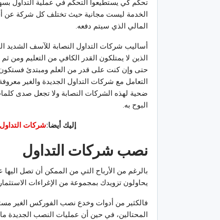
تحكم كي يستطيعوا التحكم في عملية التداول بسهول
الخدمة ليست مجانية حيث تختلف كل شركة عن أختها
المالي الذي سيتم دفعه.
أساليب شركات التداول النصابة للآسف الشديد ال
الذين لا يمتلكون القدر الكافي من التعليم ومن ث
حتى وإن كنت على قدر من العلم ومبتدئ فستكون صي
التعامل مع شركات التداول الجديدة والغير معروف
ضحية لهذه الشركات النصابة ولا تجعل صدى كلمات 
البوح به.
إليك أيضا:
شركات التداول الموثوقة 2023..
نصب شركات التداول
بالرغم من الأرباح التي من الممكن أن تصل اليها ع
يحاولون تزويدك بمجموعة من الإغراءات الاستثماري
فالكثير من أدوات وخدع نصب الفوركس الغير مست
المحتالين، في حين أن عمليات النصب الجديدة ما 