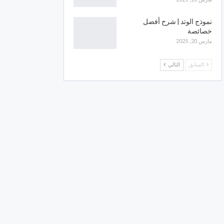
نموذج الوتد | شرح أفضل
خصائصة
مارس 20, 2025
السابق
التالي