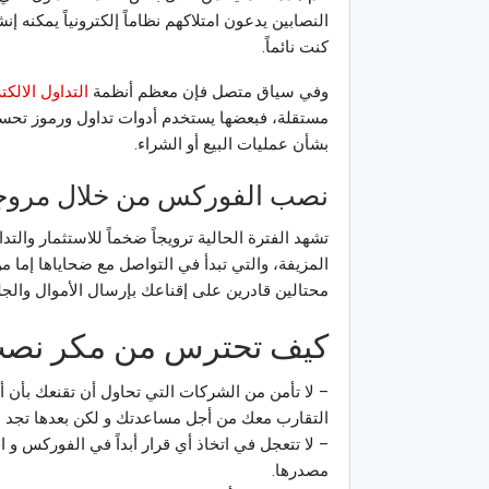
النصابين يدعون امتلاكهم نظاماً إلكترونياً يمكنه
كنت نائماً.
وفي سياق متصل فإن معظم أنظمة
التداول الالكت
مستقلة، فبعضها يستخدم أدوات تداول ورموز تحسي
بشأن عمليات البيع أو الشراء.
نصب الفوركس من خلال مروجي 
تشهد الفترة الحالية ترويجاً ضخماً للاستثمار والت
المزيفة، والتي تبدأ في التواصل مع ضحاياها إما 
محتالين قادرين على إقناعك بإرسال الأموال والجل
كيف تحترس من مكر نصب 
– لا تأمن من الشركات التي تحاول أن تقنعك بأن أر
التقارب معك من أجل مساعدتك و لكن بعدها تجد ال
– لا تتعجل في اتخاذ أي قرار أبداً في الفوركس و ا
مصدرها.