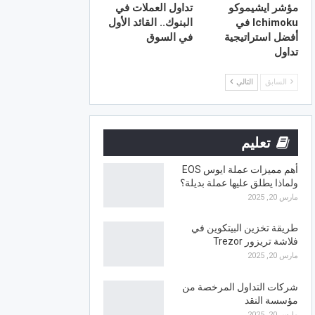
مؤشر ايشيموكو
تداول العملات في
Ichimoku في
البنوك.. القائد الأول
أفضل استراتيجية
في السوق
تداول
السابق
التالي
تعليم
أهم مميزات عملة ايوس EOS
ولماذا يطلق عليها عملة بديلة؟
مارس 20, 2025
طريقة تخزين البيتكوين في
فلاشة تريزور Trezor
مارس 20, 2025
شركات التداول المرخصة من
مؤسسة النقد
مارس 20, 2025