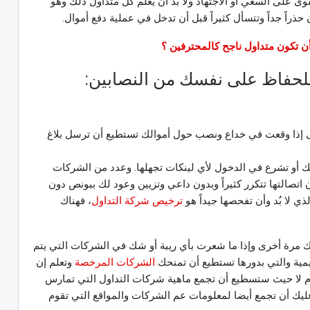
وى على السعي أو الاجتهاد ولا بد أن يعلم كل متداول ذلك وهو
راً جداً وتتسأل كثيراً قبل أن تدخل في عملية دفع أموال.
أن تكون متداول ناجح كالمحترفين ؟
 للحفاظ على نفسك من النصابين:
إذا وقعت في خداع ونصب حول أموالك تستطيع أن ترسل بلاغ
بك أو تشرع في الدخول لأي لينكات تجهلها. وعدد من الشركات
اتصالتها تتكرر كثيراً وبدون داعي وتزيين وعود لك ببونص دون
لذي لا بُد وأن تفحصها جيداً هو
ترخيص شركة التداول
، فهناك
لك مرة أخرى وإذا ما شعرت بأي ريبة أو شك في الشركات التي يتم
يمية والتي بدورها تستطيع أن تمنحك
الشركات المرخصة
وتعلم إن
أم لا حيث ستسطيع أن تجمع ماهية شركات التداول التي تمارس
ليك أن تجمع أيضا لمعلومات عم الشركات والمواقع التي تقوم