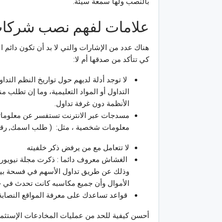
بالنصب ولها سمعة سيئة.
علامات لفهم نصب شركات
هناك عدد من الإشارات والتي لا بد أن تكون دائم 
كي تتأكد من صدقها أم لا:
لا توجد أدلة لديهم حول تواريخ النظم التداو
التداول أو المواد التعليمية، وما إن تطلب م
الأنظمة دون غرفة تداول.
مسدجات عبر الانترنت تستفسر عن معلومات
معلومات شخصية ، مثل: ( طلب اسمك, رقم ا
لا تتعامل مع من يرفض ذكر خلفيته
الغشاش معروف دائما : ذكرت مجلة نيويور
وذلك عن طريق تداول الأسهم في فسحة بين 
الأموال وأن جميع مكاسبه كانت تحدث في 
قواعد تساعدك على معرفة المواقع النصابة
أحسن كيفية للحد من عمليات المخادعات الإستثمار