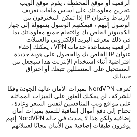
الرقمية أو موقع المحفظة ، يقوم موقع الويب
بتخزين معلوماتك على أساس ملفات تعريف
الارتباط وعنوان IP إذا تمكن المخترقون من
الوصول إليهم ، فيمكنهم الوصول بسهولة إلى جهاز
الكمبيوتر الخاص بك واقتحام جميع معلوماتك بما
في ذلك معرف البريد الإلكتروني والعملات
الرقمية بمساعدة خدمات VPN ، يمكنك إخفاء
عنوان IP الخاص بك والحصول على هوية جديدة
افتراضية أثناء استخدام الإنترنت هذا سيجعل من
المستحيل على المتسللين تتبعك أو اختراق
حسابك.
تُعرف NordVPN بميزات الأمان عالية الجودة وفقًا
للشركة ، لن يمكنك العثور على الميزات المماثلة
على مواقع ويب المنافسين لنفس السعر وعادة ،
تحتاج إلى دفع أموال إضافية للتمتع بميزات أمان
إضافية ولكن هذا لا يحدث في حالة NordVPN إنهم
يوفرون طبقات إضافية من الأمان مجانًا لعملائهم.