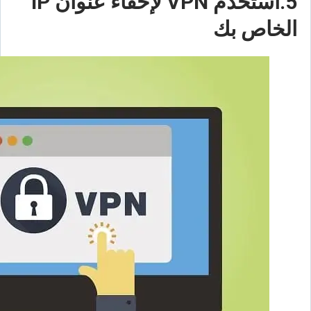
5.استخدم VPN لإخفاء عنوان IP
الخاص بك