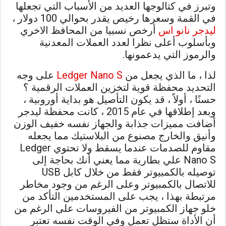
وتبرز في كتالوجها العديد من الأسباب التي تجعلها
في القمة وسعرها رخيص يقدر بحوالي 100 دولار ،
ليدجر نانو اس
أرخص نسبيا من المحافظ الاخري
وبأسلوب أعلى نظرا لعدد العملات المعدنية
والرموز التي يدعمونها.
لذا ، ما الذي يجعل من
Ledger Nano S
على وجه
التحديد محفظة قوية لتخزين العملات الرقمية ؟
حسنًا ، أولاً ، قد يكون التأصيل هو بداية أوروبية ،
وبعد إطلاقها في عام 2015 ، كانت محفظة ليدجر
أضافت مميزات جذابة والجهاز نفسه خفيف الوزن
وأنيق والخارج مصنوع من البلاستيك مما يجعله
مقاوم للصدمات عندما يسقط ولا تحتوي Ledger
Nano S علي بطارية مما يعني أنك بحاجة إلى
توصيله بالكمبيوتر فقط من خلال كابل USB
للاتصال بالكمبيوتر وعلى الرغم من وجود مخاطر
مرتبطة بهذا ، يجب على المستخدمين التأكد من
خلو جهاز الكمبيوتر من الفيروسات على الرغم من
أن الأداة ستظل تعمل وفي الوقت نفسه تعتبر