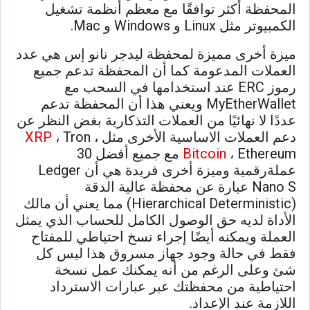
المحفظة أكثر توافقًا مع معظم أنظمة تشغيل
الكمبيوتر مثل Linux و Windows و Mac.
ميزة أخرى مميزة لمحفظة ليدجر نانو إس هي عدد
العملات المدعومة كما أن المحفظة تدعم جميع
رموز ERC عند استخدامها في السحب مع
MyEtherWallet ويعني هذا أن المحفظة تدعم
عددًا لا نهائيًا من العملات التذكارية بغض النظر عن
دعم العملات الاساسية الأخرى مثل
، Tron ،
XRP
Bitcoin
، Ethereum مع جميع أفضل 30
عملةرقمية وميزة أخرى فريدة هي أن Ledger
Nano S عبارة عن محفظة عالية الدقة
(Hierarchical Deterministic) مما يعني أن مالك
الأداة لديه حق الوصول الكامل للحساب الذي يمثل
العملة ويمكنه أيضًا إجراء نسخ احتياطي للمفتاح
فقط في حالة وجود جهاز مسروق هذا ليس كل
شئ وعلى الرغم من أنه يمكنك عمل نسخة
احتياطية من محفظتك عبر عبارات الاسترداد
اللازمة عند الإعداد.