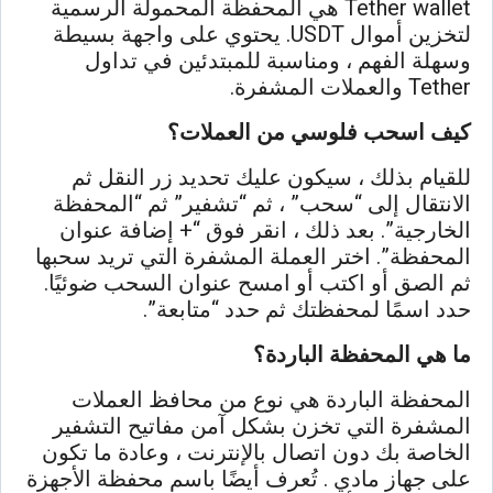
Tether wallet هي المحفظة المحمولة الرسمية
لتخزين أموال USDT. يحتوي على واجهة بسيطة
وسهلة الفهم ، ومناسبة للمبتدئين في تداول
Tether والعملات المشفرة.
كيف اسحب فلوسي من العملات؟
للقيام بذلك ، سيكون عليك تحديد زر النقل ثم
الانتقال إلى “سحب” ، ثم “تشفير” ثم “المحفظة
الخارجية”. بعد ذلك ، انقر فوق “+ إضافة عنوان
المحفظة”. اختر العملة المشفرة التي تريد سحبها
ثم الصق أو اكتب أو امسح عنوان السحب ضوئيًا.
حدد اسمًا لمحفظتك ثم حدد “متابعة”.
ما هي المحفظة الباردة؟
المحفظة الباردة هي نوع من محافظ العملات
المشفرة التي تخزن بشكل آمن مفاتيح التشفير
الخاصة بك دون اتصال بالإنترنت ، وعادة ما تكون
على جهاز مادي . تُعرف أيضًا باسم محفظة الأجهزة