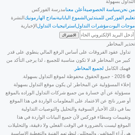
التداول بسهولة
من نحن
سياسة الخصوصية
أعلن معنا
مدرسة الفوركس
تعليم الفوركس للمبتدئين
الشموع اليابانية
نماذج الهارمونيك
النشرة
موجات اليوت
مؤشرات التداول
استراتيجيات التداول
الإخبارية
الاشتراك
تحذير المخاطر
تداول عقود الفروقات على أساس الرفع المالي ينطوي على قدر
كبير من المخاطر قد لا تكون مناسبة للجميع ، لذا يرجى التأكد من
فهمك الكامل
لجميع المخاطر.
© 2026 - جميع الحقوق محفوظة لموقع التداول بسهولة.
إخلاء المسؤولية عن المخاطر: لن يكون موقع التداول بسهولة
مسؤولة عن أي خسارة من جميع شركات التداول الوراده بالموقع
أو ضرر ناتج عن الاعتماد على المعلومات الواردة في هذا الموقع
بما في ذلك الأخبار السوقية والتحليل والتوصيات التداولية
وتقييمات وسطاء فوركس لأن جميع البيانات الواردة في هذا
الموقع ليست بالضرورة في الوقت الفعلي ولا دقيقة، والتحليلات
هي آراء المؤلفين والمحللين لنظرتهم الفنية والتغطية الاساسية