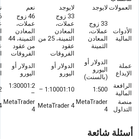
العمولات
لايوجد
لايوجد
نعم
ن
33 زوج
46 زوج
33 زوج
عملات،
عملات،
ع
الأدوات
عملات،
المعادن
المعادن
ا
المالية
المعادن
الثمينة، 25 من
الثمينة، 44
الثمينة
عقود
من عقود
ع
الفروقات
الفروقات
ا
الدولار أو
عملة
الدولار أو
الدولار أو
ا
اليورو
الإيداع
اليورو
اليورو
ا
(بالسنت)
الرافعة
1:30001:2
–
1:10001:10 –
1:500
المالية
–
منصة
MetaTrader
MetaTrader
4
MetaTrader 4
التداول
4
4
أسئلة شائعة