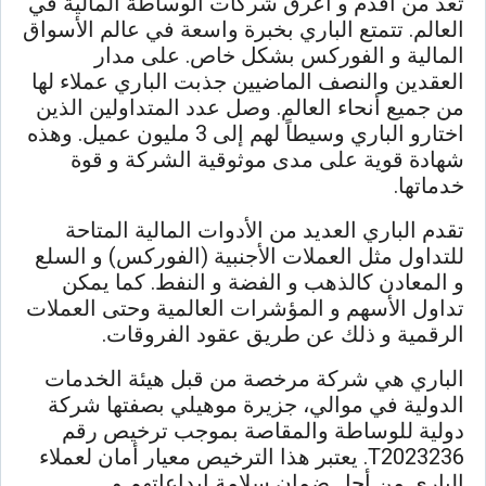
تعد من أقدم و أعرق شركات الوساطة المالية في
العالم. تتمتع الباري بخبرة واسعة في عالم الأسواق
المالية و الفوركس بشكل خاص. على مدار
العقدين والنصف الماضيين جذبت الباري عملاء لها
من جميع أنحاء العالم. وصل عدد المتداولين الذين
اختارو الباري وسيطاً لهم إلى 3 مليون عميل. وهذه
شهادة قوية على مدى موثوقية الشركة و قوة
خدماتها.
تقدم الباري العديد من الأدوات المالية المتاحة
للتداول مثل العملات الأجنبية (الفوركس) و السلع
و المعادن كالذهب و الفضة و النفط. كما يمكن
تداول الأسهم و المؤشرات العالمية وحتى العملات
الرقمية و ذلك عن طريق عقود الفروقات.
الباري هي شركة مرخصة من قبل هيئة الخدمات
الدولية في موالي، جزيرة موهيلي بصفتها شركة
دولية للوساطة والمقاصة بموجب ترخيص رقم
T2023236. يعتبر هذا الترخيص معيار أمان لعملاء
الباري من أجل ضمان سلامة إيداعاتهم و