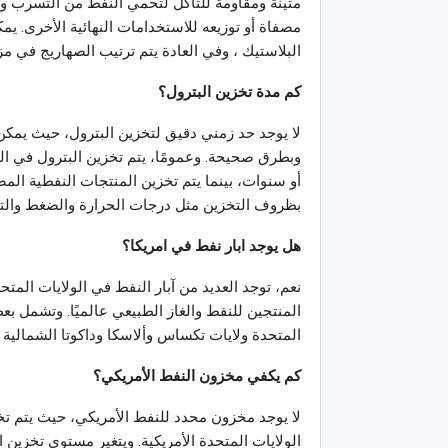
متينة ومقاومة للتآكل لتحمي النفط من التسرب وا
مصفاة أو توزيعه للاستخدامات النهائية الأخرى. ي
البلاستيك ، وفي العادة يتم ترتيب الصهاريج في م
كم مدة تخزين البترول؟
لا يوجد حد زمني دقيق لتخزين البترول، حيث يمكن
وبطرق صحيحة. وعمومًا، يتم تخزين البترول في الص
أو سنوات، بينما يتم تخزين المنتجات النفطية المص
بظروف التخزين مثل درجات الحرارة والضغط والتهوي
هل يوجد ابار نفط في امريكا؟
نعم، توجد العديد من آبار النفط في الولايات المتح
المنتجين للنفط والغاز الطبيعي عالميًا. وتشمل بعض
المتحدة ولايات تكساس وألاسكا وداكوتا الشمالية ون
كم يكفي مخزون النفط الأمريكي؟
لا يوجد مخزون محدد للنفط الأمريكي، حيث يتم ت
الولايات المتحدة الأمريكية. ويتغير مستوى تخزين