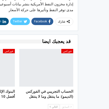
إدارة مخزون النفط الأمريكية بنشر بيانات أسبوعية
مدى توفر النفط وتأثيرها على حركة الأسعار.
n
Twitter
Facebook
شارك
قد يعجبك ايضا
فوركس
فوركس
الحساب التجريبي في الفوركس
البنوك الإ
(الديمو): ما ينتقل وما لا ينتقل
أفضل 10 في العالم
السابق
التالي