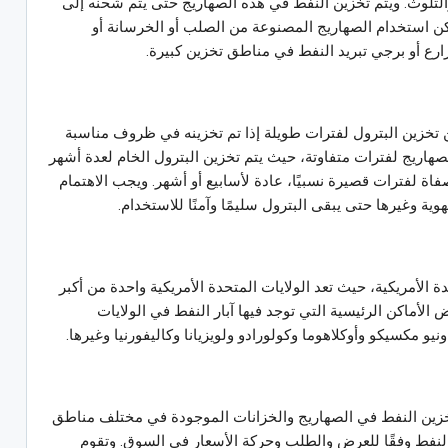
لتلوث. ويتم تخزين النفط في هذه الصهاريج حتى يتم شحنه إلى
مكن استخدام الصهاريج المصنوعة من الصلب أو الخرسانة أو
زارع أو برجي تبريد النفط في مناطق تخزين كبيرة.
 تخزين البترول لفترات طويلة إذا تم تخزينه في ظروف مناسبة
هاريج لفترات متفاوتة، حيث يتم تخزين البترول الخام لعدة أشهر
فاة لفترات قصيرة نسبيًا، عادة لأسابيع أو أشهر. ويجب الاهتمام
ة وغيرها حتى يبقى البترول سليمًا وآمنًا للاستخدام.
دة الأمريكية، حيث تعد الولايات المتحدة الأمريكية واحدة من أكبر
 الأماكن الرئيسية التي توجد فيها آبار النفط في الولايات
يو مكسيكو وأوكلاهوما وكولورادو ولويزيانا وكاليفورنيا وغيرها.
خزين النفط في الصهاريج والخزانات الموجودة في مختلف مناطق
 النفط وفقًا للعرض والطلب وحركة الأسعار في السوق. وتقوم