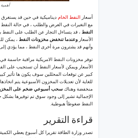
أهمية 
أسعار
النفط الخام
ديناميكية في حين قد يستغرق 
مع التغيرات في العرض والطلب ، في حالة النفط ، 
النفط
، قد يتساءل التجار عن الطلب على النفط با
الأسعار
وعندما تنخفض مخزونات النفط
، يمكن لل
وأنهم قد يشترون مرة أخرى النفط ، مما يؤدي إلى 
توفر مخزونات النفط الامريكية مراقبة حاسمة ف
الأسعار ويمكن لأسعار النفط أن تستجيب على الفور
كبير عن توقعات المحللين سوف يكون ها تأثير كبي
للغاية لأن تعديلات المخزون الأسبوعية يتم اتخاذ
منخفضة وهناك
سحب أسبوعي ضخم على المخزو
الإجمالية تشير إلى وجود سوق تم توفيرها بشكل ج
النفط ضغوطاً هبوطية.
قراءة التقرير
تصدر وزارة الطاقة تقريرا كل أسبوع يعطي الكمية ا