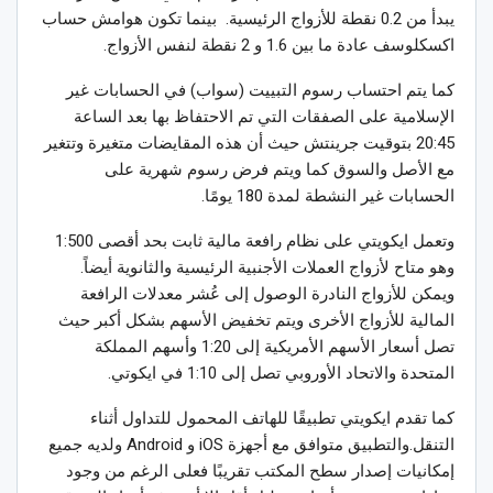
يبدأ من 0.2 نقطة للأزواج الرئيسية. بينما تكون هوامش حساب
اكسكلوسف عادة ما بين 1.6 و 2 نقطة لنفس الأزواج.
كما يتم احتساب رسوم التبييت (سواب) في الحسابات غير
الإسلامية على الصفقات التي تم الاحتفاظ بها بعد الساعة
20:45 بتوقيت جرينتش حيث أن هذه المقايضات متغيرة وتتغير
مع الأصل والسوق كما ويتم فرض رسوم شهرية على
الحسابات غير النشطة لمدة 180 يومًا.
وتعمل ايكويتي على نظام رافعة مالية ثابت بحد أقصى 1:500
وهو متاح لأزواج العملات الأجنبية الرئيسية والثانوية أيضاً.
ويمكن للأزواج النادرة الوصول إلى عُشر معدلات الرافعة
المالية للأزواج الأخرى ويتم تخفيض الأسهم بشكل أكبر حيث
تصل أسعار الأسهم الأمريكية إلى 1:20 وأسهم المملكة
المتحدة والاتحاد الأوروبي تصل إلى 1:10 في ايكوتي.
كما تقدم ايكويتي تطبيقًا للهاتف المحمول للتداول أثناء
التنقل.والتطبيق متوافق مع أجهزة iOS و Android ولديه جميع
إمكانيات إصدار سطح المكتب تقريبًا فعلى الرغم من وجود