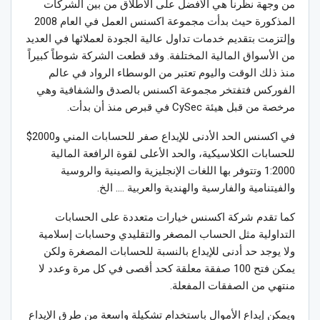
من وجهة نظرنا هي الأفضل على الاطلاق من بين الشركات
المذكورة حيث بدأت مجموعة اكسنس العمل في العام 2008
وإلتزمت بتقديم خدمات تداول عالية الجودة لعملائها في العديد
من الأسواق المالية المختلفة. وقد قطعت الشركة شوطاً كبيراً
منذ ذلك الوقت واليوم تعتبر من الوسطاء الرواد في عالم
الفوركس فتفتخر مجموعة اكسنس بالصدق والشفافية وهي
مرخصة من قبل هيئة CySec في قبرص منذ أن بدأت.
في اكسنس الحد الأدنى للإيداع صفر للحسابات المني و2000$
للحسابات الكلاسيكية، والحد الأعلى لقوة الرافعة المالية
1:2000 وتتوفر بها اللغات الإنجليزية والصينية والروسية
والفيتنامية والفارسية والهندية والعربية …. الخ.
كما تقدم شركة اكسنس خيارات متعددة على الحسابات
التداولية مثل الحساب المصغر والتقليدي وحسابات إسلامية
ولا يوجد حد أدنى للإيداع بالنسبة للحسابات المصغرة ولكن
يمكن فتح 100 صفقة معلقة كحد أقصى في كل مرة وعدد لا
منتهي من الصفقات المفعلة.
ويمكن إيداع الأموال باستخدام تشكيلة واسعة من طرق الإيداع