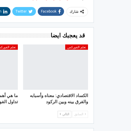
n
Twitter
Facebook
شارك
قد يعجبك ايضا
تعلم الفوركس
تعلم الفورك
الكساد الاقتصادي: معناه وأسبابه
ما هي أهم
والفرق بينه وبين الركود
تداول الف
السابق
التالي