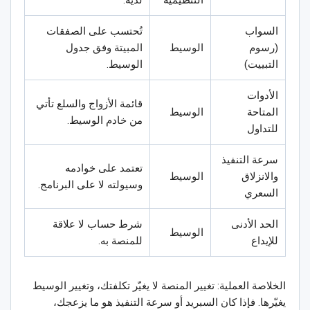
التنظيمية
لديه.
السواب
تُحتسب على الصفقات
(رسوم
الوسيط
المبيتة وفق جدول
التبييت)
الوسيط.
الأدوات
قائمة الأزواج والسلع تأتي
المتاحة
الوسيط
من خادم الوسيط.
للتداول
سرعة التنفيذ
تعتمد على خوادمه
والانزلاق
الوسيط
وسيولته لا على البرنامج.
السعري
الحد الأدنى
شرط حساب لا علاقة
الوسيط
للإيداع
للمنصة به.
الخلاصة العملية: تغيير المنصة لا يغيّر تكلفتك، وتغيير الوسيط
يغيّرها. فإذا كان السبريد أو سرعة التنفيذ هو ما يزعجك،