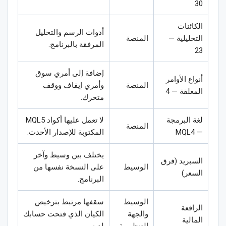
30
الكائنات
أدوات الرسم والتحليل
التحليلية —
المنصة
المرفقة بالبرنامج.
23
إضافة إلى أمري سوق
أنواع الأوامر
المنصة
وأمري إيقاف ووقف
المعلقة — 4
متحرك.
لغة البرمجة
لا تعمل عليها أكواد MQL5
المنصة
— MQL4
المكتوبة للإصدار الأحدث.
يختلف بين وسيط وآخر
السبريد (فرق
الوسيط
على النسخة نفسها من
السعر)
البرنامج.
الوسيط
سقفها مرتبط بترخيص
الرافعة
والجهة
الكيان الذي فتحت حسابك
المالية