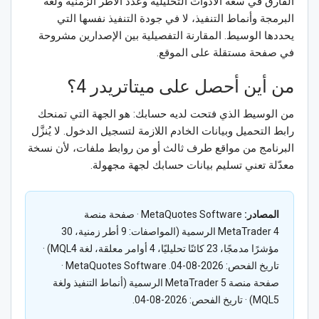
الفارق في سعة الأدوات التحليلية وعدد الأطر الزمنية ولغة
البرمجة وأنماط التنفيذ، لا في جودة التنفيذ نفسها التي
يحددها الوسيط. المقارنة التفصيلية بين الإصدارين مشروحة
في صفحة مستقلة على الموقع.
من أين أحصل على ميتاتريدر 4؟
من الوسيط الذي فتحت لديه حسابك: هو الجهة التي تمنحك
رابط التحميل وبيانات الخادم اللازمة لتسجيل الدخول. لا يُنزَّل
البرنامج من مواقع طرف ثالث أو من روابط ملفات، لأن نسخة
معدّلة تعني تسليم بيانات حسابك لجهة مجهولة.
المصادر:
MetaQuotes Software · صفحة منصة
MetaTrader 4 الرسمية (المواصفات: 9 أطر زمنية، 30
مؤشرًا مدمجًا، 23 كائنًا تحليليًا، 4 أوامر معلقة، لغة MQL4) ·
تاريخ الفحص: 2026-08-04. MetaQuotes Software ·
صفحة منصة MetaTrader 5 الرسمية (أنماط التنفيذ ولغة
MQL5) · تاريخ الفحص: 2026-08-04.