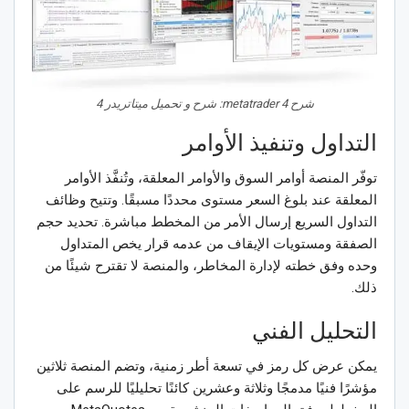
شرح metatrader 4: شرح و تحميل ميتاتريدر 4
التداول وتنفيذ الأوامر
توفّر المنصة أوامر السوق والأوامر المعلقة، وتُنفَّذ الأوامر
المعلقة عند بلوغ السعر مستوى محددًا مسبقًا. وتتيح وظائف
التداول السريع إرسال الأمر من المخطط مباشرة. تحديد حجم
الصفقة ومستويات الإيقاف من عدمه قرار يخص المتداول
وحده وفق خطته لإدارة المخاطر، والمنصة لا تقترح شيئًا من
ذلك.
التحليل الفني
يمكن عرض كل رمز في تسعة أطر زمنية، وتضم المنصة ثلاثين
مؤشرًا فنيًا مدمجًا وثلاثة وعشرين كائنًا تحليليًا للرسم على