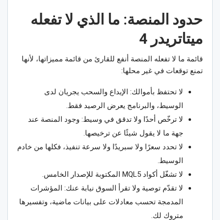
حدود المنصة: ما الذي لا تفعله
ميتاتريدر 4
قائمة ما لا تفعله المنصة أنفع للقارئ من قائمة مميزاتها، لأنها
تمنع توقعات في غير محلها:
لا تحتفظ بأموالك: الإيداع والسحب يجريان لدى
الوسيط، والبرنامج يعرض الرصيد فقط.
لا ترخّص أحدًا ولا تدقق في وسيط: وجود المنصة عند
جهة ما لا يقول شيئًا عن ترخيصها.
لا تحدد سعرًا ولا سبريدًا ولا سرعة تنفيذ، فكلها من خادم
الوسيط.
لا تشغّل أكواد MQL5 المكتوبة للإصدار الخامس.
لا تقدّم توصية ولا تقرأ السوق نيابة عنك: المؤشرات
المدمجة تحسب معادلات على بيانات ماضية، وتفسيرها
متروك لك.