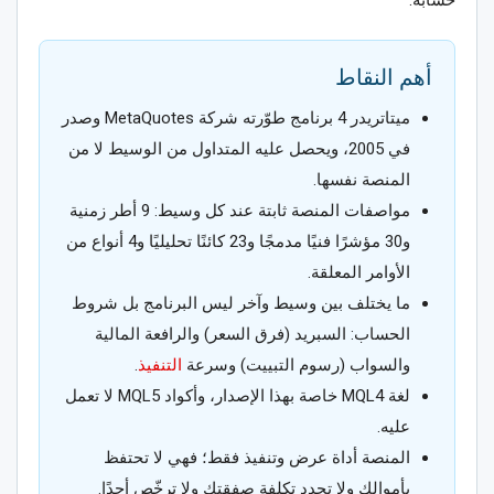
حسابه.
أهم النقاط
ميتاتريدر 4 برنامج طوّرته شركة MetaQuotes وصدر
في 2005، ويحصل عليه المتداول من الوسيط لا من
المنصة نفسها.
مواصفات المنصة ثابتة عند كل وسيط: 9 أطر زمنية
و30 مؤشرًا فنيًا مدمجًا و23 كائنًا تحليليًا و4 أنواع من
الأوامر المعلقة.
ما يختلف بين وسيط وآخر ليس البرنامج بل شروط
الحساب: السبريد (فرق السعر) والرافعة المالية
والسواب (رسوم التبييت) وسرعة
التنفيذ
.
لغة MQL4 خاصة بهذا الإصدار، وأكواد MQL5 لا تعمل
عليه.
المنصة أداة عرض وتنفيذ فقط؛ فهي لا تحتفظ
بأموالك ولا تحدد تكلفة صفقتك ولا ترخّص أحدًا.