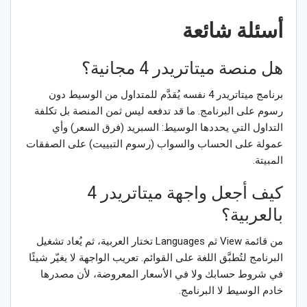
أسئلة شائعة
هل منصة ميتاتريدر 4 مجانية؟
برنامج ميتاتريدر 4 نفسه يُقدَّم للمتداول من الوسيط دون
رسوم على البرنامج. ما قد تدفعه ليس ثمن المنصة بل تكلفة
التداول التي يحددها الوسيط: السبريد (فرق السعر) وأي
عمولة على الحساب والسواب (رسوم التبييت) على الصفقات
المبيتة.
كيف أجعل واجهة ميتاتريدر 4
بالعربية؟
من قائمة View ثم Languages تختار العربية، ثم يُعاد تشغيل
البرنامج لتُطبَّق اللغة على القوائم. تعريب الواجهة لا يغيّر شيئًا
في شروط حسابك ولا في الأسعار المعروضة، لأن مصدرها
خادم الوسيط لا البرنامج.