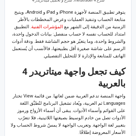
شرح metatrader 4: شرح و تحميل ميتاتريدر 4
يتوفر تطبيق المنصة لأجهزة iPhone و iPad و Android، ويتيح
متابعة الحساب وتنفيذ العمليات وعرض المخططات بالأطر
الزمنية من الدقيقة إلى الشهر مع
المؤشرات الفنية
. التطبيق
امتداد للحساب نفسه لا حساب منفصل: بيانات الدخول واحدة،
والشروط واحدة، وما يتغيّر هو حجم الشاشة فقط. ودقة أدوات
الرسم على شاشة صغيرة أقل بطبيعتها، فالأنسب أن يُستعمل
الهاتف للمتابعة والإدارة لا للتحليل التفصيلي.
كيف تجعل واجهة ميتاتريدر 4
بالعربية
واجهة المنصة تدعم العربية ضمن لغاتها. من قائمة View تختار
Languages ثم العربية، ويُعاد تشغيل البرنامج لتُطبَّق اللغة
على القوائم وأسماء الأدوات. يبقى أن أسماء الأزواج ورموز
الأدوات تصل من خادم الوسيط بصيغتها اللاتينية، فلا تتعرّب
بتغيير لغة الواجهة. وتعريب الواجهة لا يمسّ شروط الحساب ولا
الأسعار المعروضة إطلاقًا.