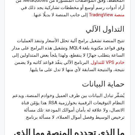
المخطط، وفق المواصفات المنشورة من MetaQuotes. من
أراد أدوات رسم أوسع أو مخططات تشاركية يجد ذلك في
منصة TradingView
إلى جانب المنصة لا بديلًا عنها.
التداول الآلي
تتيح المنصة تشغيل برامج آلية تحلل الأسعار وتنفذ العمليات
وفق قواعد مكتوبة بلغة MQL4. وتشغيل هذه البرامج على مدار
الساعة يتطلب جهازًا لا ينقطع، ولهذا يلجأ بعض المتداولين إلى
خادم VPS للتداول
. البرنامج الآلي ينفّذ قواعد كاتبه ولا يضمن
نتيجة، والنتيجة السابقة لأي منها لا تدل على ما يليها.
حماية البيانات
يُشفَّر تبادل البيانات بين طرف العميل وخوادم المنصة، ويدعم
النظام التوقيعات الرقمية بخوارزمية RSA. هذا يؤمّن قناة
الاتصال، ولا علاقة له بأمان أموالك المودعة: تلك مسألة
ترخيص الوسيط وفصل أموال العملاء، لا مسألة برنامج.
ما الذي تحدده المنصة وما الذي