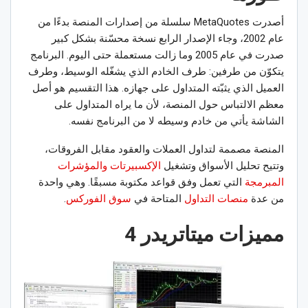
أصدرت MetaQuotes سلسلة من إصدارات المنصة بدءًا من
عام 2002، وجاء الإصدار الرابع نسخة محسّنة بشكل كبير
صدرت في عام 2005 وما زالت مستعملة حتى اليوم. البرنامج
يتكوّن من طرفين: طرف الخادم الذي يشغّله الوسيط، وطرف
العميل الذي يثبّته المتداول على جهازه. هذا التقسيم هو أصل
معظم الالتباس حول المنصة، لأن ما يراه المتداول على
الشاشة يأتي من خادم وسيطه لا من البرنامج نفسه.
المنصة مصممة لتداول العملات والعقود مقابل الفروقات،
وتتيح تحليل الأسواق وتشغيل
الإكسبيرتات والمؤشرات
المبرمجة
التي تعمل وفق قواعد مكتوبة مسبقًا. وهي واحدة
من عدة
منصات التداول
المتاحة في
سوق الفوركس
.
مميزات ميتاتريدر 4