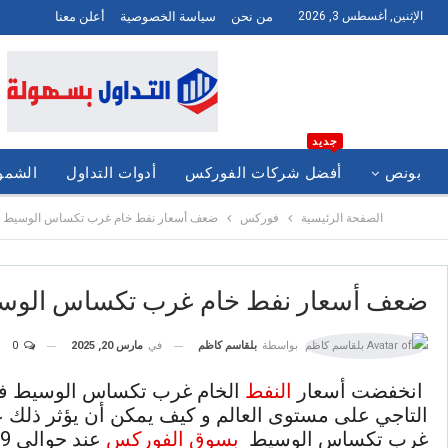
الإثنين, أغسطس 3, 2026
من نحن
سياسة الخصوصية
أعلن معنا
جديد
بونص
أفضل شركات الفوركس
أدوات التداول
الشموع
الصفحة الرئيسية
فوركس
ضعف أسعار نفط خام غرب تكساس الوسيط ويتم تدا
ضعف أسعار نفط خام غرب تكساس الوسيط ويتم
في
مارس 20, 2025
0
بواسطة
بلقاسم كاظم
انخفضت أسعار
النفط
الخام غرب تكساس الوسيط في 
التاجي على مستوى العالم و كيف يمكن أن يؤثر ذلك عل
غرب تكساس الوسيط
بسوق الفوركس
عند حوالي 38.29 دولارًا للبرميل.