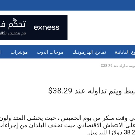
 اليابانية
نماذج الهارمونيك
موجات اليوت
مؤشرات
ا
وله عند 38.29$
 تداوله عند 38.29$
وقت مبكر من يوم الخميس ، حيث يخشى المتداولون است
ى الانتعاش الاقتصادي حيث تخفف البلدان من إجراءات ال