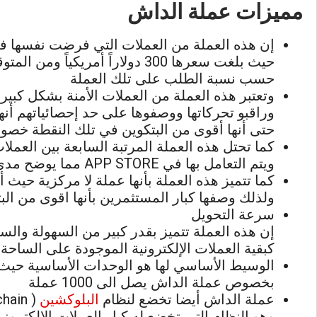
مميزات عملة الداش
إن هذه العملة من العملات التي فرضت نفسها في
حيث بلغت سعرها 300 دولاراً أمريكياً ومن المتوقع أن يحدث إرتفاعاً كبيراً بها في الفترة القادمة
حسب نسبة الطلب على تلك العملة
وتعتبر هذه العملة من العملات الأمنة بشكل كب
وراقبو تحركاتها ووصفوها على حد إحصائياتهم أنها
حتى أنها أقوى من البتكوين في تلك النقطة خصوص
كما تحتل هذه العملة المرتبة السابعة بين العملات
ويتم التعامل بها في APP STORE مما يوضح مدى ازدهارها المستمر
كما تتميز هذه العملة بأنها عملة لا مركزية حيث أن
ولذلك وصفها كبار المستثمرين بأنها اقوى من الب
سرعة التحويل
إن هذه العملة تتميز بقدر كبير من السهولة والسر
كبقية العملات الإلكترونية الموجودة على الساحة ب
الوسيط الأساسي لها هو الوحدات الأساسية حيث أ
بخصوص عملة الداش يصل الى 1000 عملة
عملة الداش أيضا تخضع لنظام
البلوكشين
( blockchain )
وهو النظام التي تخضع له كبار العملات الإلكترون