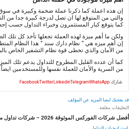
إن هذه اعملة كما ذكرنا عملة ضخمة وكبيرة في سوق 
والتي من المتوقع لها ان تصل لدرجة كبيرة جدا من الت
كما يتوقع كبار المستثمرون وخبراء التداول حسب إحص
ولكن ما أهم ميزة لهذه العملة تجعلها تأخذ كل تلك ال
إن أهم ميزه هي ” نظام دارك سند ” هذا النظام المتطو
من الأمان والذي تخطى قوة نظام التشفير الخاص بالبت
كما أن عدده القليل المطروح للتداول يدعم تلك الميزة
من السرية والأمان للعملة نفسها وللمستخدمين ايضاً
شارك
WhatsApp
Telegram
Linkedin
Twitter
Facebook
قد يعجبك ايضا
المزيد عن المؤلف
التعليقات مغلقة.
أفضل شركات الفوركس الموثوقة 2026 – شركات تداول موثوقة ومرخصة
استراتيجيات التداول