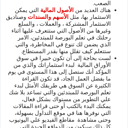
الصعب.
هناك العديد من
الأصول المالية
التي يمكن
الاستثمار بها، مثل
الأسهم والسندات
وصناديق
الاستثمار المشتركة ، والعملات ، والسلع
وغيرها من الأصول التي ستتعرف عليها اثناء
رحلتك في تعلم البورصة للمبتدئين، الامر
الذي يضمن لك تنوع في
المخاطرة
، والتي
ستتعلم كيف تقلل منها بقدر المستطاع.
لست بحاجة إلى أن تكون خبيرا في سوق
الأوراق المالية لبدء استثماراتك والذي من
المؤكد أنك ستصل إلى هذا المستوى في يوم
ما بفضل العمل الجاد، قد تكون القراءة
الكثيرة عن السوق هي طريقك الأمثل لبدء
تعلم البورصة للمبتدئين والتي تساعد بلا شك
علي التطوير من مستواك بشكل فعال،
يمكنك البدء بالكتب أو حتى قراءة المقالات
التي نوفرها هنا في موقع التداول بسهولة،
وحتى مشاهدة مقاطع الفيديو علي اليوتيوب
كل ذلك سيكون من الدوافع الجيدة التي