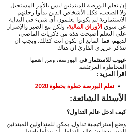
إن تعلم البورصة للمبتدئين ليس بالأمر المستحيل
ولا الصعب، فكل الأشخاص الذين بدأوا رحلتهم
الاستثمارية لم يكونوا يعلمون أي شيء في البداية
عن سوق
الأوراق المالية
، ولكن مع الصبر والإصرار
على التعلم أصبحت هذه من ذكريات الماضي،
لديهم، فما المانع ان تكون انت كذلك. ويجب ان
تتذكر عزيزي القارئ ان هناك
عيوب للاستثمار في
البورصة، ومن اهمها
المخاطرة المرتفعه.
اقرأ المزيد :
تعلم البورصة خطوة بخطوة 2020
الأسئلة الشائعة:
كيف ادخل عالم التداول؟
وضع إستراتيجية تداول. يمكن للمتداولين المبتدئين
الذين يدخلون عالم التداول أن يبدأوا باختيار