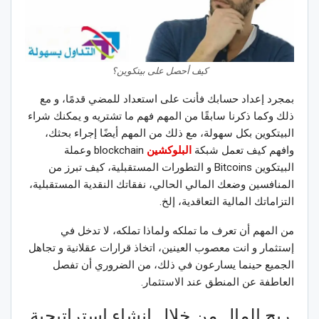
كيف أحصل على بيتكوين؟
بمجرد إعداد حسابك فأنت على استعداد للمضي قدمًا، و مع
ذلك وكما ذكرنا سابقًا من المهم فهم ما تشتريه و يمكنك شراء
البيتكوين بكل سهولة، مع ذلك من المهم أيضًا إجراء بحثك،
وافهم كيف تعمل شبكة
البلوكشين
blockchain وعملة
البيتكوين Bitcoins و التطورات المستقبلية، كيف تبرز من
المنافسين وضعك المالي الحالي، نفقاتك النقدية المستقبلية،
التزاماتك المالية التعاقدية، إلخ.
من المهم أن تعرف ما تملكه ولماذا تملكه، لا تدخل في
إستثمار و انت معصوب العينين، اتخاذ قرارات عقلانية و تجاهل
الجميع حينما يسارعون في ذلك، من الضروري أن تفصل
العاطفة عن المنطق عند الاستثمار.
ربح المال من خلال إنشاء استراتيجية