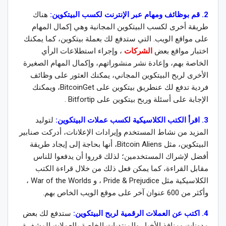
2. قم بوظائف ومهام عبر الإنترنت لكسب البيتكوين:
هناك
طريقة أخرى لكسب البيتكوين المجانية وهي إكمال المهام
على مواقع الويب. التي ستدفع لك بعملة بيتكوين، كما يمكنك
اختبار مواقع بعض
الشركات
، وإجراء استطلاعات الرأي
الخاصة بهم، وإعادة نشر منشوراتهم، وإكمال المهام الصغيرة
الأخرى لربح البيتكوين المجاني، يمكنك العثور على وظائف
فردية تدفع لك عنطريق بيتكوين على BitcoinGet، ويمكنك
الإجابة على أسئلة وربح بيتكوين على Bitfortip .
3. اقرأ الكتب الكلاسيكية لكسب عملات البيتكوين:
لتوليد
المزيد من نشاط المستخدم وإيرادات الإعلانات، أدركت صنابير
البيتكوين، مثل Bitcoin Aliens، أنها بحاجة إلى إيجاد طريقة
أفضل لإشراك المستخدمين؛ لذلك قرروا أن يدفعوا للناس
مقابل القراءة، كما يمكن فعل ذلك من خلال قراءة الكتب
الكلاسيكية مثل Pride & Prejudice ، و War of the Worlds ،
وأكثر من 600 عنوان آخر على موقع الويب الخاص بهم.
4. اكتب عن العملات الرقمية لربح البيتكوين:
ستدفع لك بعض
مدونات ومنافذ الأخبار والمنتديات الخاصة بالعملات المشفرة