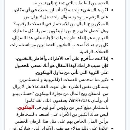
العديد من الطبقات التي تحتاج إلى تسوية.
لكن هناك شيء واحد مؤكد أنه لن يحدث في أي مكان،
على الرغم من وجود سؤال واحد، هل لا يزال من
الممكن ربح المال من الاستثمار في العملات الرقمية؟
وهل أحصل على ربح من البيتكوين بسهولة كل ما عليك
القيام به هو إلقاء نظرة حولك للإجابة على هذا السؤال،
كل يوم هناك أصحاب الملايين العصاميين من استثمارات
العملات الرقمية.
إذا كنت سأخرج على أحد الأطراف وأخاطر بالتخمين،
فإن سبب قراءتك لهذا المقال هو أنك تسعى للحصول
على الثروة التي تأتي من تداول البيتكوين.
كثير منا متحمس للعملات الإلكترونية والمستثمرين
يتسائلون نفس الشيء، هل انتهت الفقاعة؟ هل لا يزال
من الممكن ربح المال من تجارة البيتكوين؟ حسنًا، يبدو
أن توأمان Winklevoss يعتقدون ذلك، لقد قاموا
باستثمار مبلغ كبير من رؤوس أموالهم في
البيتكوين
،
ليس هناك الكثير من الأفراد على استعداد للمخاطرة
برأس المال الخاص بهم على مثل هذا الرهان الخطير.
علاوة على ذلك هؤلاء هم نفس الأفراد الذين شاركوا في