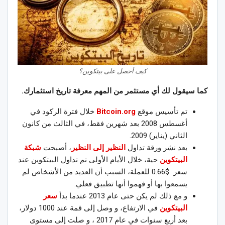
كيف أحصل على بيتكوين؟
كما سيقول لك أي مستثمر من المهم معرفة تاريخ استثمارك.
تم تأسيس موقع
Bitcoin.org
خلال فترة الركود في
أغسطس 2008 بعد شهرين فقط، في الثالث من كانون
الثاني (يناير) 2009.
بعد نشر ورقة تداول
النظير إلى النظير
، أصبحت
شبكة
البيتكوين
حية، خلال الأيام الأولى تم تداول البيتكوين عند
سعر $0.66 للعملة، السبب أن العديد من الأشخاص لم
يسمعوا بها أو فهموا أنها تطبيق فعلي.
و مع ذلك لم يكن حتى عام 2013 عندما بدأ
سعر
البيتكوين
في الارتفاع، و وصل إلى قمة عند 1000 دولار،
بعد أربع سنوات في عام 2017 ، و صلت إلى مستوى