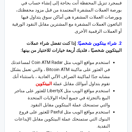
فبمجرد تنزيل المحفظة أنت بحاجة إلى إنشاء حساب في
بورصة العملات المشفرة المعتمدة من قبل مزود محفظتك،
وبورصات العملات المشفرة هي أماكن سوق يتداول فيها
البائعون العملات المشفرة مع المشترين مقابل النقود الورقية
أو العملات الرقمية الأخرى.
2. شراء بيتكوين شخصيًا:
إذا كنت تفضل شراء عملات
البيتكوين شخصيًا ، فلديك أربعة خيارات للاختيار من بينها:
استخدم مواقع الويب مثل Coin ATM Radar لمساعدتك
في العثور على ماكينة Bitcoin ATM ، والتي تعمل بشكل
مشابه جدًا لماكينة الصراف الآلي العادية ، باستثناء أنك
تقوم بتداول أموالك مقابل عملة
البيتكوين
.
استخدم مواقع الويب مثل LibertyX للعثور على متاجر
البيع بالتجزئة في جميع أنحاء الولايات المتحدة
والتي ستمنحك عملة البيتكوين مقابل النقود.
استخدم مواقع الويب مثل Paxful للعثور على فروع
البنوك التي ستمنحك عملة البيتكوين مقابل الإيداعات
النقدية.