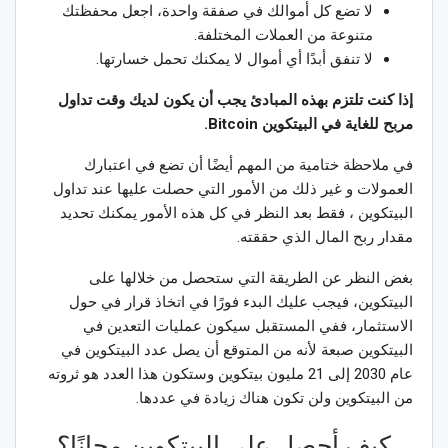
لا تضع كل أموالك في صفقة واحدة، اجعل محفظتك
متنوعة من العملات المختلفة.
لا تنفق أبدًا أي أموال لا يمكنك تحمل خسارتها.
إذا كنت تلتزم بهذه المبادئ يجب أن يكون لديك وقت تداول
مربح للغاية في البيتكوين Bitcoin.
في ملاحظة ختامية من المهم أيضًا أن تضع في اعتبارك
العمولات و غير ذلك من الأمور التي حصلت عليها عند تداول
البيتكوين ، فقط بعد النظر في كل هذه الأمور يمكنك تحديد
مقدار ربح المال الذي حققته.
بغض النظر عن الطريقة التي ستحصل من خلالها على
البيتكوين، فيجب عليك البدء فورًا في اتخاذ قرار في حول
الاستثمار، ففي المستقبل سيكون عمليات التعدين في
البيتكوين صبعة لأنه من المتوقع أن يصل عدد البيتكوين في
عام 2030 إلى 21 مليون بيتكوين وستكون هذا العدد هو ثروته
من البيتكوين ولن تكون هناك زيادة في عددها.
كيف أحصل على البيتكوين مجانًا؟