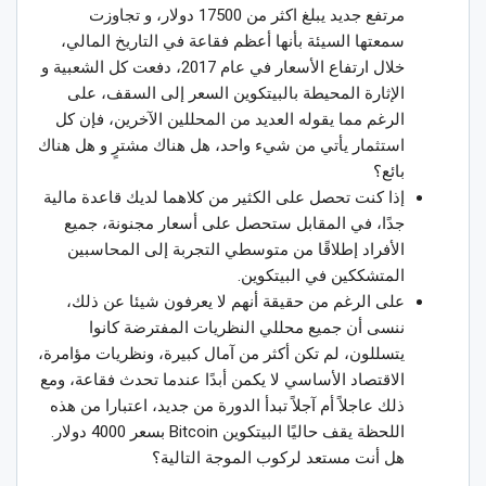
مرتفع جديد يبلغ اكثر من 17500 دولار، و تجاوزت
سمعتها السيئة بأنها أعظم فقاعة في التاريخ المالي،
خلال ارتفاع الأسعار في عام 2017، دفعت كل الشعبية و
الإثارة المحيطة بالبيتكوين السعر إلى السقف، على
الرغم مما يقوله العديد من المحللين الآخرين، فإن كل
استثمار يأتي من شيء واحد، هل هناك مشترٍ و هل هناك
بائع؟
إذا كنت تحصل على الكثير من كلاهما لديك قاعدة مالية
جدًا، في المقابل ستحصل على أسعار مجنونة، جميع
الأفراد إطلاقًا من متوسطي التجربة إلى المحاسبين
المتشككين في البيتكوين.
على الرغم من حقيقة أنهم لا يعرفون شيئا عن ذلك،
ننسى أن جميع محللي النظريات المفترضة كانوا
يتسللون، لم تكن أكثر من آمال كبيرة، ونظريات مؤامرة،
الاقتصاد الأساسي لا يكمن أبدًا عندما تحدث فقاعة، ومع
ذلك عاجلاً أم آجلاً تبدأ الدورة من جديد، اعتبارا من هذه
اللحظة يقف حاليًا البيتكوين Bitcoin بسعر 4000 دولار.
هل أنت مستعد لركوب الموجة التالية؟