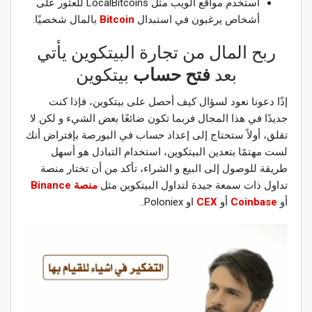
استخدم مواقع الويب مثل LocalBitcoins للعثور على
أشخاص يرغبون في استبدال
Bitcoin
بالمال شخصيًا.
ربح المال من تجارة البيتكوين يأتي
بعد
فتح حساب
بيتكوين
إذًا دعونا نعود لسؤال كيف أحصل على بيتكوين، فإذا كنت
جديدًا في هذا المجال فربما تكون ضائعًا بعض الشيء و لكن لا
تقلق، أولاً ستحتاج إلى إعداد حساب في البورصة بإفتراض أنك
لست مهتمًا بتعدين البيتكوين، استخدام التبادل هو أسهل
طريقة للوصول إلى البيع و الشراء، تأكد من أن تختار منصة
تداول ذات سمعة جيدة لتداول البيتكوين مثل
منصة Binance
أو
Coinbase
أو
CEX
او Poloniex..