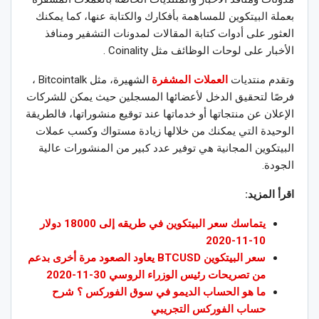
بعملة البيتكوين للمساهمة بأفكارك والكتابة عنها، كما يمكنك
العثور على أدوات كتابة المقالات لمدونات التشفير ومنافذ
الأخبار على لوحات الوظائف مثل Coinality .
وتقدم منتديات
العملات المشفرة
الشهيرة، مثل Bitcointalk ،
فرصًا لتحقيق الدخل لأعضائها المسجلين حيث يمكن للشركات
الإعلان عن منتجاتها أو خدماتها عند توقيع منشوراتها، فالطريقة
الوحيدة التي يمكنك من خلالها زيادة مستواك وكسب عملات
البيتكوين المجانية هي توفير عدد كبير من المنشورات عالية
الجودة.
اقرأ المزيد:
يتماسك سعر البيتكوين في طريقه إلى 18000 دولار
10-11-2020
سعر البيتكوين BTCUSD يعاود الصعود مرة أخرى بدعم
من تصريحات رئيس الوزراء الروسي 30-11-2020
ما هو الحساب الديمو في سوق الفوركس ؟ شرح
حساب الفوركس التجريبي