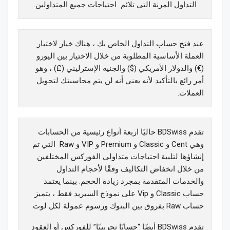
التداول المرنة التي تلائم احتياجات جميع المتداولين.
عند فتح حساب التداول الخاص بك ، هناك خيار لاختيار
العملة الأساسية المطلوبة من خلال الاختيار بين اليورو
(€) والدولار الأمريكي ($) والجنيه الإسترليني (£) ، وهو
أمر رائع بالتأكيد لأنه يعني أنه لن يتم محاسبتك لتحويل
العملات.
تقدم BDSwiss حاليًا اربعة أنواع رئيسية من الحسابات
وهي Cent و Classic و Premium و VIP و Raw التي تم
إنشاؤها لتلبية احتياجات متداولي الفوركس المختلفين
من خلال انخفاض التكاليف وفقًا لأحجام التداول
والخدمات المتقدمة بمجرد زيادة الحجم. بينما يعتمد
حساب Classic و Vip على نموذج السبريد فقط ، يتميز
حساب Raw بفروق بين البنوك ورسوم عمولة لكل لوت.
تقدم BDSwiss أيضًا “حسابًا تجريبيًا” للفوركس أو العقود