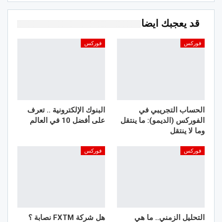
قد يعجبك ايضا
فوركس
فوركس
الحساب التجريبي في
البنوك الإلكترونية .. تعرف
الفوركس (الديمو): ما ينتقل
على أفضل 10 في العالم
وما لا ينتقل
فوركس
فوركس
التحليل الزمني.. ما هي
هل شركة FXTM نصابة ؟