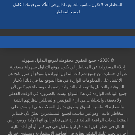
المخاطر قد لا تكون مناسبة للجميع ، لذا يرجى التأكد من فهمك الكامل
لجميع المخاطر.
© 2026 - جميع الحقوق محفوظة لموقع التداول بسهولة.
إخلاء المسؤولية عن المخاطر: لن يكون موقع التداول بسهولة مسؤولة
عن أي خسارة من جميع شركات التداول الوراده بالموقع أو ضرر ناتج عن
الاعتماد على المعلومات الواردة في هذا الموقع بما في ذلك الأخبار
السوقية والتحليل والتوصيات التداولية وتقييمات وسطاء فوركس لأن
جميع البيانات الواردة في هذا الموقع ليست بالضرورة في الوقت الفعلي
ولا دقيقة، والتحليلات هي آراء المؤلفين والمحللين لنظرتهم الفنية
والتغطية الاساسية للسوق. ينطوي تداول العملات على الهامش على
مخاطر عالية ، وهو غير مناسب لجميع المستثمرين. نظرًا لأن خسائر
المنتجات ذات الرافعة المالية قادرة على تجاوز الودائع الأولية ووضع رأس
المال في خطر. قبل اتخاذ قرار بالتداول في فوركس أو أي أداة مالية
أخرى، يجب عليك التفكير بعناية في أهدافك الاستثمارية ومستوى خبرتك