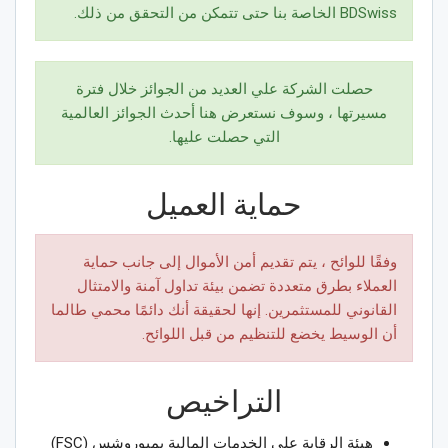
BDSwiss الخاصة بنا حتى تتمكن من التحقق من ذلك.
حصلت الشركة علي العديد من الجوائز خلال فترة
مسيرتها ، وسوف نستعرض هنا أحدث الجوائز العالمية
التي حصلت عليها.
حماية العميل
وفقًا للوائح ، يتم تقديم أمن الأموال إلى جانب حماية
العملاء بطرق متعددة تضمن بيئة تداول آمنة والامتثال
القانوني للمستثمرين. إنها لحقيقة أنك دائمًا محمي طالما
أن الوسيط يخضع للتنظيم من قبل اللوائح.
التراخيص
ﻫﻴﺌﺔ اﻟﺮﻗﺎﺑﺔ ﻋﻠﻰ اﻟﺨﺪﻣﺎﺕ اﻟﻤﺎﻟﻴﺔ ﺑﻤﻴﻮﺭﻭﺷﺲ (FSC)