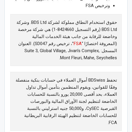
وترخيص FSA
حقوق استخدام النطاق مملوكة لشركة BDS Ltd. وشركة
BDS Ltd (رقم التسجيل 8424660-1) هي شركة مرخصة
وخاضعة للرقابة من جانب هيئة الخدمات المالية
(المعروفة اختصارًا “
FSA
”، ترخيص رقم SD047). العنوان
المسجل: Suite 3, Global Village, Jivan’s Complex,
Mont Fleuri, Mahe, Seychelles.
تحفظ BDSwiss أموال العملاء في حسابات بنكية منفصلة
وفقًا للقوانين، ويقوم المنظمين بتأمين أموال تداول
العملاء، بحد أقصى 20,000 يورو بالنسبة للحسابات
الخاضعة لتنظيم لجنة الأوراق المالية والبورصات
القبرصية CySEC، و50,000 جنيه استرليني بالنسبة
للحسابات الخاضعة لتنظيم الهيئة الرقابية البريطانية
FCA.