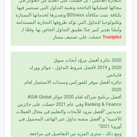
التجارة العالمي ، بل حصلت على العديد من الجوائز في
مجالها لعملياتها الناجحة وتقنية التداول التي تستثمر فيها
بكثافة. تمت مكافأة BDSwiss وتقديرها لخدماتها الممتازة
وتكنولوجيا التداول التي تؤكد ظروفها التجارية المستدامة
وأيضًا تقدير كبير جدًا تطبيق التداول الخاص بها. وفقًا لـ
Trustpilot
حصلت على تصنيف ممتاز.
2020 جائزة أفضل مزوّد أبحاث سوق
2020 و 2019 لأفضل شروط التداول ، جوائز وورلد
فاينانس
جائزة أفضل موفر للفوركس وسندات الاستثمار لعام
2020
أفضل برنامج شراكة لعام 2020 جوائز ASIA Global
Banking & Finance وفي عام 2021 حصلت على جائزتين
جديدتين “أفضل مزود للأبحاث والتعليم في مجال العملات
الأجنبية” و “أفضل منصة تداول عبر الهاتف المحمول في
أوروبا 2021”
ومع ذلك ، سترى المزيد من التفاصيل في مراجعة