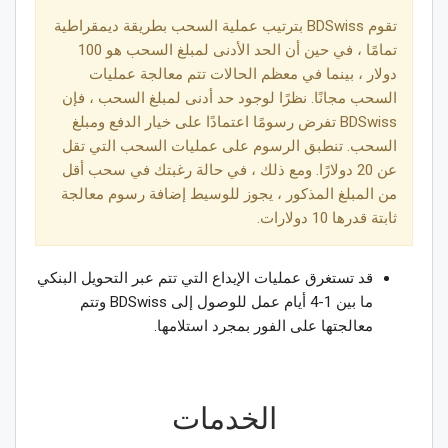
تقوم BDSwiss بترتيب عملية السحب بطريقة ديمقراطية
تمامًا ، في حين أن الحد الأدنى لمبلغ السحب هو 100
دولار ، بينما في معظم الحالات تتم معالجة عمليات
السحب مجانًا.
نظرًا لوجود حد أدنى لمبلغ السحب ، فإن
BDSwiss تفرض رسومًا اعتمادًا على خيار الدفع ومبلغ
السحب.
تنطبق الرسوم على عمليات السحب التي تقل
عن 20 دولارًا.
ومع ذلك ، في حالة رغبتك في سحب أقل
من المبلغ المذكور ، يجوز للوسيط إضافة رسوم معالجة
ثابتة قدرها 10 دولارات.
قد تستغرق عمليات الإيداع التي تتم عبر التحويل البنكي
ما بين 1-4 أيام عمل للوصول إلى BDSwiss وتتم
معالجتها على الفور بمجرد استلامها.
الخدمات