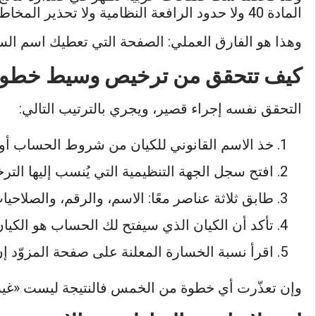
المادة 40 ولا حدود الرافعة النظامية ولا تحذير المخاطر الموحّد، ولم تسمِّ أي منها سجلًا عامًا يمكن للقارئ أن يبحث فيه بنفسه.
وهذا هو الفارق العملي: الصفحة التي تعطيك اسم السجل 
كيف تتحقق من ترخيص وسيط خطوة
التحقق نفسه إجراء قصير، ويجري بالترتيب التالي:
خذ الاسم القانوني للكيان من شروط الحساب أو م
افتح سجل الجهة التنظيمية التي يُنسب إليها الت
طابق ثلاثة عناصر معًا: الاسم، والرقم، والصلا
تأكد أن الكيان الذي سيفتح لك الحساب هو الكيا
اقرأ نسبة الخسارة المعلنة على صفحة المزوّد إن 
وإن تعذّرت أي خطوة من الخمس فالنتيجة ليست «غير و