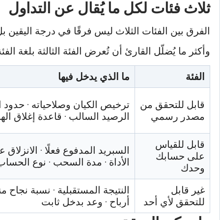
ثلاث فئات لكل ما يُقال عن التداول
الفرق بين الفئات الثلاث ليس فرقًا في درجة اليقين بل ف
وأكثر ما يُضلّل القارئ أن تُعرض الفئة الثالثة بلغة الف
الفئة
ما الذي يدخل فيها
قابل للتحقق من
ترخيص الكيان وصلاحياته · حدود ال
مصدر رسمي
الرصيد السالب · قاعدة إغلاق اله
قابل للقياس
السبريد المدفوع فعلًا · الانزلاق ع
على حسابك
الأداة · مدة السحب · نوع الحساب
وحدك
غير قابل
النتيجة المستقبلية · نسبة نجاح م
للتحقق لأي أحد
أرباح · وعد بدخل ثابت