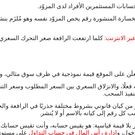
بات المستثمرين الأفراد لدى المزوّد.
خسارة المنشورة رقم يخص المزوّد نفسه وهو مُلزَم بنشره
بر الانترنت
: كلما ارتفعت الرافعة صغر التحرك السعري
. المعلَن على الموقع قيمة نموذجية في ظرف سوق مثالي،
فعلًا، والانزلاق السعري بين السعر المطلوب وسعر التن
تنفيذ السحب.
ر من كيان قانوني بشروط مختلفة جذريًا في الرافعة والح
ب كل رقم إلى كيانه بالاسم أو لا يُنشر.
 بلا قيمة قياسية: هو يقيس حسابه، وأنت تقيس حسابك. وا
خول، و
إدارة رأس المال في حساب التداول
على مستوى 