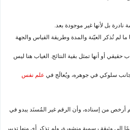
 نادرة بل لأنها غير موجودة بعد.
ا لم تُذكر العيّنة والمدة وطريقة القياس والجهة
حقيقي أو أنها تمثل بقية النتائج. الغياب هنا ليس
الجانب سلوكي في جوهره، ويُعالَج في
علم نفس
 أرخص من إسناده، وأن الرقم غير المُسنَد يبدو في
 هذا الاستعلام بتاريخ 2026-08-02، فلم تُسنِد أي منها رقمًا إلى وثيقة رسمية منشورة، ولم تذكر أي منها تدبير