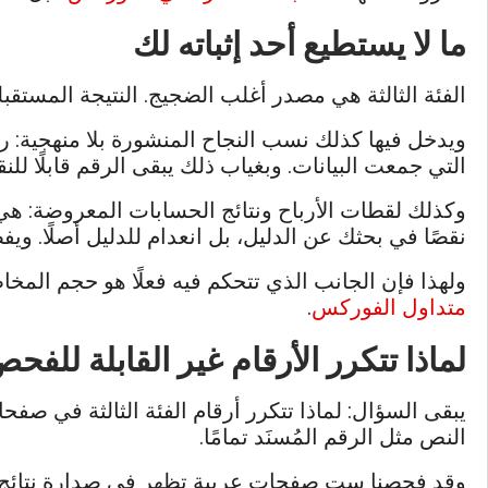
ما لا يستطيع أحد إثباته لك
الفئة الثالثة هي مصدر أغلب الضجيج. النتيجة المستقبلي
ويدخل فيها كذلك نسب النجاح المنشورة بلا منهجية: رقم
التي جمعت البيانات. وبغياب ذلك يبقى الرقم قابلًا لل
وكذلك لقطات الأرباح ونتائج الحسابات المعروضة: هي صو
نقصًا في بحثك عن الدليل، بل انعدام للدليل أصلًا. وي
ولهذا فإن الجانب الذي تتحكم فيه فعلًا هو حجم المخا
متداول الفوركس
.
لماذا تتكرر الأرقام غير القابلة للفح
يبقى السؤال: لماذا تتكرر أرقام الفئة الثالثة في صف
النص مثل الرقم المُسنَد تمامًا.