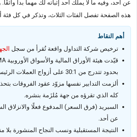
عن أحد، وفيه ما لا يملك أحد إثباته لك مهما بدا واثقً
هذه الصفحة تفصل الفئات الثلاث، وتذكر في كل فئة أ
أهم النقاط
ترخيص شركة التداول واقعة تُقرأ من سجل
الجه
بحدود تتدرج من 30:1 على أزواج العملات الرئيسية إلى 2:1 على العملات المشفرة.
ألزمت التدابير نفسها مزوّد عقود الفروقات بتح
كله الذي تقرؤه من جهة مُلزَمة بنشره.
السبريد (فرق السعر) المدفوع فعلًا والانزلاق ا
عن أحد.
النتيجة المستقبلية ونسب النجاح المنشورة بلا منهج