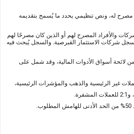
ن مصرح له، ونص تنظيمي يحدد ما يُسمح بتقديمه
 المالي Financial Services Register بوصفه سجلًا عامًا للشركات والأفراد المصرح لهم أو الذين كان مصرحًا لهم
قًا، ويتضمن كذلك بابًا للشركات غير المصرح لها. وتنشر هيئة الأوراق المالية والبورصات القبرصية CySEC سجل شركات الاستثمار القبرصية. والسجل يُبحث فيه
 النص التنظيمي فأوضح مثال عليه تدخّل هيئة الأوراق المالية والأسواق الأوروبية ESMA بموجب المادة 40 من لائحة أسواق الأدوات المالية، وقد شمل على
 تتدرج بحسب تذبذب الأصل: 30:1 لأزواج العملات الرئيسية، و20:1 لأزواج العملات غير الرئيسية والذهب والمؤشرات الرئيسية،
.