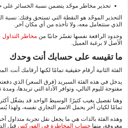
تحذير مخاطر موحّد يتضمن نسبة الخسائر على حسا
التحذير الموحّد هو النقطة التي تستحق وقتك: نسبة ال
الذي ستتعامل معه، ولا تأخذه من أي مكان آخر.
وحدود الرافعة نفسها تفسّر جانبًا من
مخاطر التداول ع
الأصل لا برغبة العميل.
ما تقيسه على حسابك أنت وحدك
الفئة الثانية أرقام حقيقية تمامًا لكنها أرقامك أنت
يدخل في هذه الفئة السبريد (فرق السعر) الذي دفعته 
مفتوحة لليوم التالي، وتوافر الأداة التي تريدها، ومدة 
وهنا تفصيل يغيب كثيرًا: الوسيط الواحد قد يشغّل أكث
تمامًا لكيان آخر يحمل الاسم التجاري نفسه، ولهذا يُنس
وهذه الفئة بالذات هي ما يجعل نقل تجربة متداول آخر
معروفة، منها
حساب المخاطرة في الفوركس
قبل الد