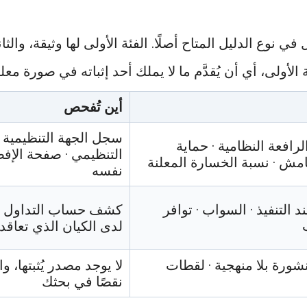
ي نوع الدليل المتاح أصلًا. الفئة الأولى لها وثيقة، والث
ئة الأولى، أي أن يُقدَّم ما لا يملك أحد إثباته في صورة 
أين تُفحص
سجل الجهة التنظيمية ·
رافعة النظامية · حماية
التنظيمي · صفحة الإفص
امش · نسبة الخسارة المعلنة
نفسه
ند التنفيذ · السواب · توافر
كشف حساب التداول و
لدى الكيان الذي تعاق
نشورة بلا منهجية · لقطات
لا يوجد مصدر يُثبتها، و
نقصًا في بحثك