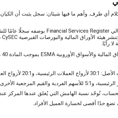
ي
 كلام أي طرف. وأهم ما فيها شيئان: سجل يثبت أن الكيا
تنشر هيئة السلوك المالي البريطانية FCA السجل
ساب
 رأيًا.
أما
حدود رافعة عند فتح المركز
الهامش التي يُغلق عندها المركز عند 50% من الحد الأدنى للهامش المطلوب
ع حدًا أقصى لخسارة العميل الأفراد.