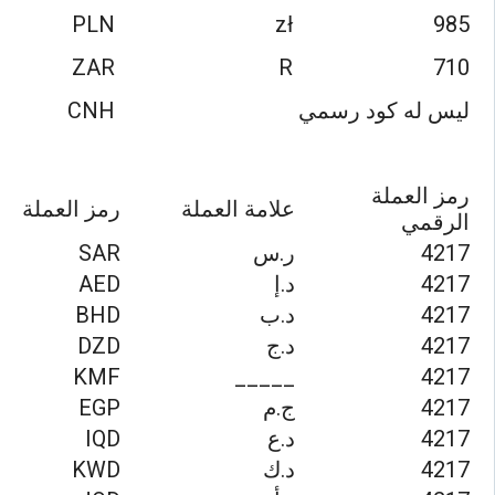
PLN
zł
985
ZAR
R
710
ليس له كود رسمي
CNH
رمز العملة
علامة العملة
رمز العملة
الرقمي
4217
ر.س
SAR
4217
د.إ
AED
4217
د.ب
BHD
4217
د.ج
DZD
KMF
_____
4217
4217
ج.م
EGP
4217
د.ع
IQD
4217
د.ك
KWD