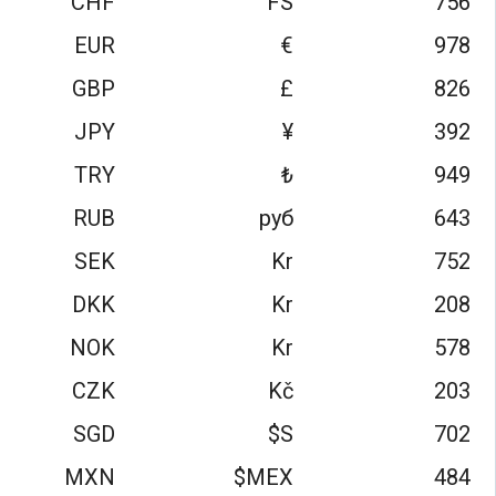
CHF
FS
756
EUR
€
978
GBP
£
826
JPY
¥
392
TRY
₺
949
RUB
руб
643
SEK
Kr
752
DKK
Kr
208
NOK
Kr
578
CZK
Kč
203
SGD
S$
702
MXN
MEX$
484