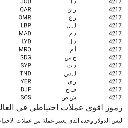
4217
د.أ
JOD
4217
ر ق
QAR
4217
ر.ع
OMR
4217
ل.ل
LBP
4217
د.م
MAD
4217
د.ل
LYD
4217
أ.م
MRO
4217
ج.س
SDG
4217
د.ت
SYP
4217
ل.س
TND
4217
ر.ي
YER
4217
ف.ج
DJF
4217
ش.ص
SOS
رموز اقوي عملات احتياطي في العال
ليس الدولار وحده الذي يعتبر عملة من عملات الاحتيا