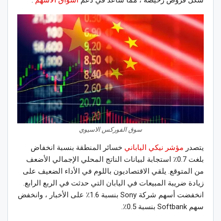
شكل قروض رخيصة ، مما ساعد في دعم
أسواق الاسهم
.
سوق الفوركس الاسيوي
يتصدر
مؤشر نيكي الياباني
خسائر المنطقة بنسبة انخفاض
بلغت 0.7٪ استجابة لبيانات الناتج المحلي الإجمالي الأضعف
من المتوقع. يلقي الاقتصاديون باللوم في الأداء الضعيف على
زيادة ضريبة المبيعات في اليابان التي حدثت في الربع الرابع.
انخفضت أسهم شركة Sony بنسبة 1.6٪ على الأخبار ، وانخفض
سهم Softbank بنسبة 0.5٪.