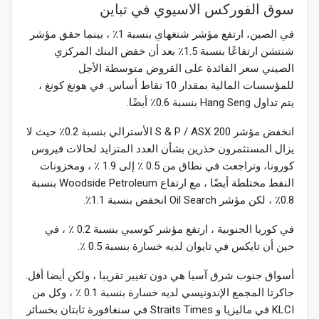
سوق الفوركس الاسيوي في تباين
في الصين، ارتفع مؤشر شنغهاي بنسبة 1٪ ، بينما حقق مؤشر
شنتشن ارتفاعًا بنسبة 1.5٪ بعد أن خفض البنك المركزي
الصيني سعر الفائدة على القروض متوسطة الأجل
للمؤسسات المالية بمقدار 10 نقاط أساس. في هونغ كونغ ،
يتم تداول Hang Seng بنسبة 0.6٪ أيضًا.
انخفض مؤشر S & P / ASX 200 الأسترالي بنسبة 0.2٪ حيث لا
يزال المستثمرون حذرين بشأن العدد المتزايد لحالات فيروس
كورونا، وتراجعت في نطاق من 0.5 ٪ إلى 1.9 ٪ ، ومخزونات
النفط مختلطة أيضًا ، مع ارتفاع Woodside Petroleum بنسبة
0.8٪ ، لكن مؤشر Oil Search انخفض بنسبة 1.1٪.
في كوريا الجنوبية ، ارتفع مؤشر كوسبي بنسبة 0.2 ٪ ، في
حين أن تايكس في تايوان لديه خسارة بنسبة 0.5 ٪.
أسواق جنوب شرق آسيا هي دون تغيير تقريبا ، ولكن أيضا أقل.
جاكرتا المجمع الإندونيسي لديه خسارة بنسبة 0.1 ٪ ، وكل من
KLCI في ماليزيا و Straits Times في سنغافورة ثابتان بخسائر