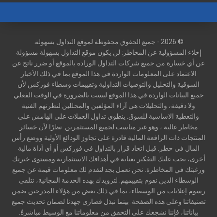
© 2026 - جميع الحقوق محفوظة لموقع التداول بسهولة.
إخلاء المسؤولية عن المخاطر: لن يكون موقع التداول بسهولة مسؤولة
عن أي خسارة من جميع شركات التداول الوراده بالموقع أو ضرر ناتج عن
الاعتماد على المعلومات الواردة في هذا الموقع بما في ذلك الأخبار
السوقية والتحليل والتوصيات التداولية وتقييمات وسطاء فوركس لأن
جميع البيانات الواردة في هذا الموقع ليست بالضرورة في الوقت الفعلي
ولا دقيقة، والتحليلات هي آراء المؤلفين والمحللين لنظرتهم الفنية
والتغطية الاساسية للسوق. ينطوي تداول العملات على الهامش على
مخاطر عالية ، وهو غير مناسب لجميع المستثمرين. نظرًا لأن خسائر
المنتجات ذات الرافعة المالية قادرة على تجاوز الودائع الأولية ووضع رأس
المال في خطر. قبل اتخاذ قرار بالتداول في فوركس أو أي أداة مالية
أخرى، يجب عليك التفكير بعناية في أهدافك الاستثمارية ومستوى خبرتك
ورغبتك في المخاطرة. نحن نعمل بجد لنقدم لك معلومات قيمة عن جميع
الوسطاء الذين نقوم بتقييمهم. لتزويدك بهذه الخدمة المجانية، نتلقى
رسوم إعلانات من الوسطاء، بما في ذلك بعض من هؤلاء المدرجين ضمن
تصنيفاتنا وعلى هذه الصفحة. بينما نبذل قصارى جهدنا لضمان تحديث جميع
بياناتنا، فإننا نشجعك على التحقق من معلوماتنا مع الوسيط مباشرةً.