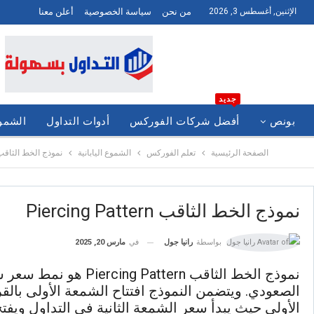
الإثنين, أغسطس 3, 2026
من نحن
سياسة الخصوصية
أعلن معنا
جديد
بونص
أفضل شركات الفوركس
أدوات التداول
الشموع
الصفحة الرئيسية
تعلم الفوركس
الشموع اليابانية
نموذج الخط الثاقب ercing Pattern
نموذج الخط الثاقب Piercing Pattern
في
مارس 20, 2025
بواسطة
رانيا جول
نموذج الخط الثاقب 
الصعودي. ويتضمن النموذج افتتاح الشمعة الأولى بالقر
الأولى حيث يبدأ سعر الشمعة الثانية في التداول ويفت