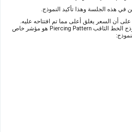
 في هذه الجلسة وهذا تأكيد النموذج.
على أن السعر يغلق أعلى مما تم افتتاحه عليه.
عندها يراقب المتداول انعكاسًا صعوديًا فأي شمعة هابطة متبوعًا بشمعة صاعدة يمكن أن يكون تنبيهًا لكن نموذج الخط الثاقب Piercing Pattern هو مؤشر خاص
نموذج: