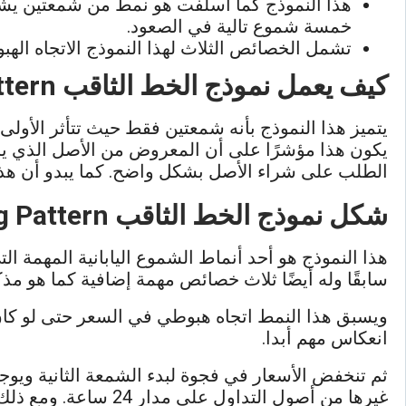
هذا النموذج كما أسلفت هو نمط من شمعتين يشير
خمسة شموع تالية في الصعود.
تشمل الخصائص الثلاث لهذا النموذج الاتجاه الهبو
كيف يعمل
نموذج الخط الثاقب
ttern
يتميز هذا النموذج بأنه شمعتين فقط حيث تتأثر الأول
يكون هذا مؤشرًا على أن المعروض من الأصل الذي ي
الطلب على شراء الأصل بشكل واضح. كما يبدو أن هذه 
شكل
نموذج الخط الثاقب
g Pattern
هذا النموذج هو أحد أنماط الشموع اليابانية المهمة ا
سابقًا وله أيضًا ثلاث خصائص مهمة إضافية كما هو مذكو
ويسبق هذا النمط اتجاه هبوطي في السعر حتى لو كا
انعكاس مهم أبدا.
ثم تنخفض الأسعار في فجوة لبدء الشمعة الثانية وي
غيرها من أصول التداول على مدار 24 ساعة. ومع ذلك قد يحدث هذا النمط في أي فئة من فئات الأصول على الرسم البياني الأسبوعي.