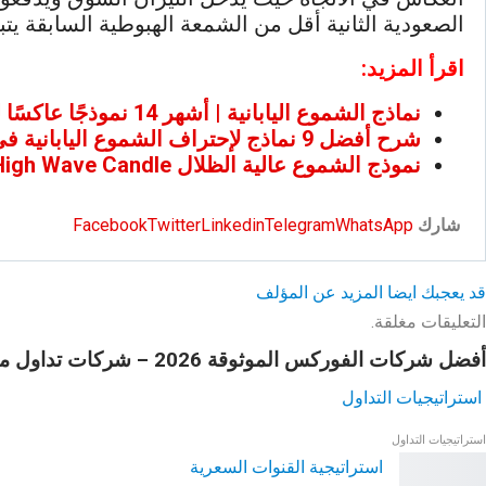
الصعودية الثانية أقل من الشمعة الهبوطية السابقة يتبعهما قيام المش
اقرأ المزيد:
نماذج الشموع اليابانية | أشهر 14 نموذجًا عاكسًا للاتجاه
شرح أفضل 9 نماذج لإحتراف الشموع اليابانية في التداول
نموذج الشموع عالية الظلال High Wave Candle
شارك
WhatsApp
Telegram
Linkedin
Twitter
Facebook
قد يعجبك ايضا
المزيد عن المؤلف
التعليقات مغلقة.
أفضل شركات الفوركس الموثوقة 2026 – شركات تداول موثوقة ومرخصة
استراتيجيات التداول
استراتيجيات التداول
استراتيجية القنوات السعرية