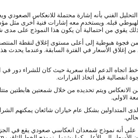
رف نموذج الخط الثاقب Piercing Pattern في التحليل الفني بأنه إشارة محتملة لل
لك يقوي من احتمالية أن يكون هذا النموذج على مدى شم
ية من فجوة هبوطية إلى أعلى مستوى إغلاق لنقطة المن
من إغلاق الأسعار في الفترة السابقة. وعندما يحدث هذ
 خط اتجاه الدعم لقناة سعرية حيث كان للشراء دور في 
ة انفصالية قبل اتخاذ القرارات.
 الانعكاس ويتم تحديده من خلال شمعتين هابطتين متتا
عة الاولى.
دى المتداولين بشكل عام خياران شائعان يمكنهم الشراء ل
الي.
أخيراً يُنظر إلى نموذج الخط الثاقب Piercing Pattern على أنه نموذج شمعدان انعك