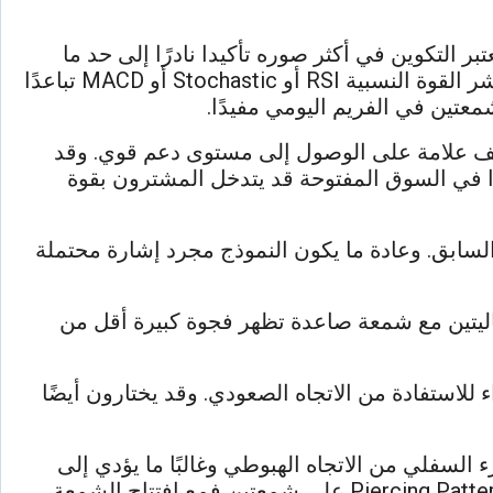
انعكاس الصعودي ويعتبر التكوين في أكثر صوره تأكيدا نادرًا إلى حد ما
ولكنه يميل إلى الأداء بشكل أفضل كلما طال الاتجاه الهبوطي قبله. ويستخدم معه إشارات فنية أخرى مثل مؤشر القوة النسبية RSI أو Stochastic أو MACD تباعدًا
عتين في الفريم اليومي مفيدًا.
تصف علامة على الوصول إلى مستوى دعم قوي. وقد
ا في السوق المفتوحة قد يتدخل المشترون بقوة
السابق. وعادة ما يكون النموذج مجرد إشارة محتملة
ليتين مع شمعة صاعدة تظهر فجوة كبيرة أقل من
لاستفادة من الاتجاه الصعودي. وقد يختارون أيضًا
اسي صعودي يقع في الجزء السفلي من الاتجاه الهبوطي وغالبًا ما يؤدي إلى
انعكاس في الاتجاه حيث يدخل الثيران السوق ويدفعون الأسعار إلى الأعلى كما يشتمل نموذج الخط الثاقب Piercing Pattern على شمعتين فمع افتتاح الشمعة