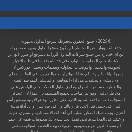
© 2026 - جميع الحقوق محفوظة لموقع التداول بسهولة.
إخلاء المسؤولية عن المخاطر: لن يكون موقع التداول بسهولة مسؤولة
عن أي خسارة من جميع شركات التداول الوراده بالموقع أو ضرر ناتج عن
الاعتماد على المعلومات الواردة في هذا الموقع بما في ذلك الأخبار
السوقية والتحليل والتوصيات التداولية وتقييمات وسطاء فوركس لأن
جميع البيانات الواردة في هذا الموقع ليست بالضرورة في الوقت الفعلي
ولا دقيقة، والتحليلات هي آراء المؤلفين والمحللين لنظرتهم الفنية
والتغطية الاساسية للسوق. ينطوي تداول العملات على الهامش على
مخاطر عالية ، وهو غير مناسب لجميع المستثمرين. نظرًا لأن خسائر
المنتجات ذات الرافعة المالية قادرة على تجاوز الودائع الأولية ووضع رأس
المال في خطر. قبل اتخاذ قرار بالتداول في فوركس أو أي أداة مالية
أخرى، يجب عليك التفكير بعناية في أهدافك الاستثمارية ومستوى خبرتك
ورغبتك في المخاطرة. نحن نعمل بجد لنقدم لك معلومات قيمة عن جميع
الوسطاء الذين نقوم بتقييمهم. لتزويدك بهذه الخدمة المجانية، نتلقى
رسوم إعلانات من الوسطاء، بما في ذلك بعض من هؤلاء المدرجين ضمن