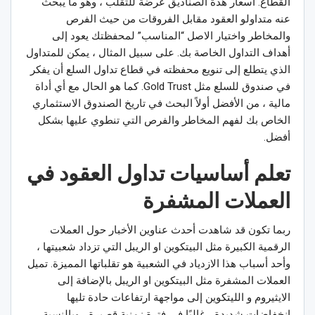
القطاع. اسعار هذة الصناديق عرضة للتقلب ، وهو ما يبحث
عنه متداولو العقود مقابل الفروقات من حيث الفرص
والمخاطر واختيار الاصل “المناسب” لمحفظتك يعود إلى
أهداف التداول الخاصة بك. على سبيل المثال ، يمكن للمتداول
الذي يتطلع إلى تنويع محفظته في قطاع تداول السلع أن يفكر
في صندوق للسلع مثل Gold Trust. كما هو الحال مع أي أداة
مالية ، من الأفضل أولاً البحث في تاريخ الصندوق الاستثماري
الخاص بك لفهم المخاطر والفرص التي تنطوي عليها بشكل
أفضل.
تعلم أساسيات تداول العقود في
العملات المشفرة
ربما تكون قد شاهدت أحدث عناوين الأخبار حول العملات
الرقمية الكبيرة مثل البيتكوين او الريبل التي تزداد شعبيتها ،
وأحد أسباب هذا الازدياد في الشعبية هو تقلباتها المميزة. تميل
العملات المشفرة مثل البيتكوين او الريبل بالإضافة إلى
الايثيروم و الليتكوين إلى مواجهة ارتفاعات حادة تليها
انخفاضات شديدة ، غالبًا في فترة زمنية قصيرة ، وبالنسبة