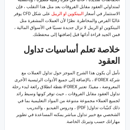
لمتداولي العقود مقابل الفروقات بعد مثل هذا التقلب ، فإن
الاستثمار في أسعار
البيتكوين او الريبل
على شكل CFD يوفر
غالبًا الفرص والمخاطرة. نظرًا لأن العملات المشفرة مثل
البيتكوين او الريبل لا تزال جديدة نسبيًا في الأسواق المالية ،
فمن الجيد قراءة أدائها قبل إضافتها إلى محفظتك.
خلاصة تعلم أساسيات تداول
العقود
نأمل أن يكون هذا الشرح الموجز حول تداول العملات مع
شركة iFOREX ، بالإضافة إلى جميع الأدوات الرئيسية الأخرى
المعروضة ، مفيدًا. تعتبر iFOREX نقطة انطلاق رائعة لبدء رحلة
تداول العقود مقابل الفروقات ، حيث توفر كونها وسيط رائد
لجميع العملاء مجموعة متنوعة من المواد التعليمية بما في
ذلك كتيّبات تداول( PDF) ، ودروس الفيديو ، والتدريب
الشخصي مع خبير تداول مباشر يمكنه المساعدة في تطوير
مهاراتك حسب وتيرتك الخاصة.