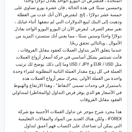
المتحدة ، فلنفترض أن اليورو الواحد يعادل دولارًا واحدًا
وخمسين سنتًا. في هذة الحالة , فان عشرة يورو تساوي على
خمسة عشر دولارًا ، إلخ. لنفترض الآن أنك عدت من العطلة
وذهبت إلى البنك لبيع الدولارات التي لم تنفقها. أثناء غيابك ،
تغير سعر الصرف. لنفرض الآن ان اليورو اليورو الواحد يعادل
دولارًا واحدًا وستين سنتًا ، مما يعني أنك ستسترد المزيد من
الأموال ، وبالتالي تحقق ربحًا.
عندما يتعلق الأمر بتداول العملات كعقود مقابل الفروقات ،
فأنت تستثمر بشكل أساسي في حركة أسعار أزواج العملات
مثل EUR / USD و USD / JPY وما إلى ذلك. يوضح لك ترتيب
العملة في كل زوج مقدار العملة الثانية المطلوبة لشراء وحدة
واحدة من العملة الأولى. يتحرك سعر أزواج العملات هذه
باستمرار في وحدات تسمى “النقاط” ، وهذا الارتفاع والهبوط
في الأسعار هو الذي يوفر فرص التداول (والمخاطر) لمتداولي
العقود مقابل الفروقات.
هذا مجرد شرح موجز عن تداول العملات الأجنبية مع شركة
iFOREX ، ولكن هناك العديد من المواد والمقالات التعليمية
التي يمكن أن تساعدك على اكتساب فهم أعمق لتداول