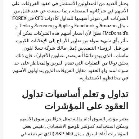
يختار العديد من المتداولين الاستثمار في عقود الفروقات على
الأسهم في شركاتهم المفضلة. ربما سمعت عن عدد قليل من
الشركات التي تتوفر أسهمها للتداول كأدوات CFD في iFOREX
، مثل Amazon و Facebook و Apple و Samsung و Tesla و
McDonald’s؟ نظرًا لأن أسعار أسهم هذه الشركات يمكن أن
تتأثر بأي شيء سواء من تقارير الأرباح إلى الإعلانات الكبيرة
من قبل الرؤساء التنفيذيين (مثل مالك شركة تسلا ايلون
ماسك ، الذي يبدو دائمًا أنه يتصدر عناوين الأخبار) ، فإن ذلك
يخلق نوعًا من التقلبات التي تقدم الفرص والمخاطر على حد
سواء لمتداولو العقود مقابل الفروقات الذين يتداولون الأسهم
في محافظهم الاستثمارية.
تداول و تعلم أساسيات تداول
العقود على المؤشرات
يعتبر مؤشر السوق أداة مالية تمثل جزءًا من سوق الأسهم
ويمكن استخدامه كمؤشر للوضع الاقتصادي . تقيس بعض
المؤشرات أداء السوق ، مثل S&P 500 (الذي تم تتبعه في