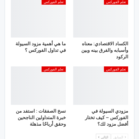
تعلم الفوركس
تعلم الفوركس
الكساد الاقتصادي: معناه
ما هي أهمية مزود السيولة
وأسبابه والفرق بينه وبين
في تداول الفوركس ؟
الركود
تعلم الفوركس
تعلم الفوركس
مزودي السيولة في
نسخ الصفقات : استفد من
الفوركس – كيف تختار
خبرة المتداولين الناجحين
أفضل مزود لك؟
وحقق أرباحًا مذهلة
السابق
التالي