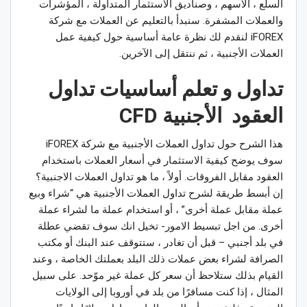
السلع ، الأسهم ، وصناديق الاستثمار المتداولة ، المؤشرات
والعملات المشفرة. سنبدأ بالتعليم عن العملات مع شركة
iFOREX لنقدم لك نظرة عامة أساسية حول كيفية عمل
العملات الأجنبية ، ثم ننتقل إلى الآخرين.
تداول و تعلم أساسيات تداول
العقود الأجنبية CFD
هذا الشرح حول تداول العملات الأجنبية مع شركة iFOREX
سوف يوضح كيفية الاستثمار في أسعار العملات باستخدام
العقود مقابل الفروقات. أولاً ، ما هو تداول العملات الاجنبية؟
إن أبسط طريقة لشرح تداول العملات الأجنبية هي “شراء وبيع
عملة مقابل عملة أخرى” ، أو استخدام عملة ما لشراء عملة
أخرى. من اجل تبسيط الامور- تخيل انك سوف تقضي عطلة
في بلد أجنبي – قبل أن تغادر ، ستتوقف عند البنك أو مكتب
الصرافة لشراء بعض عملات ذلك البلد بعملتك الخاصة ، وعند
القيام بذلك ستلاحظ أن سعر كل عملة غير موّحد. على سبيل
المثال ، إذا كنت مسافرًا من بلد في أوروبا إلى الولايات