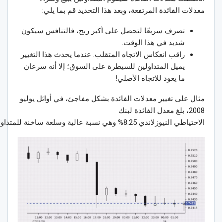
معدلات الفائدة المرتفعة، وبعد هذا التحديد قم بما يلي
:
تصرف سريعًا لتحصل على أكبر ربح، فالتنافس سيكون
شديد في هذا الوقت
.
راقب انعكاس الاتجاه المتقلب. عندما يحدث هذا التغيير
يميل المتداولين للسيطرة على السوق؛ إلا أنه سرعان
ما يعود للاتجاه الأصلي
!
مثال على تغيير معدلات الفائدة بشكل مفاجئ، في أوائل يوليو
2008، بلغ معدل الفائدة لبنك
الاحتياطي
النيوزلاندي
8.25% وهي نسبة عالية وسلعة ساخنة للمتداولين لشرائها واستمرت 4 أشهر، وخلافًا لكل التوقعات خفض البنك المركزي المعدل إلى 8% خلال اجتماعه الشهري أثناء شهر يوليو؛ وبالرغم من أنه انخفاض ضئيل إلا أن المتداولين اعتبروا هذا القرار نابع من خوف البنك المركزي من التضخم، وعلى الفور قاموا بسحب أموالهم وبيع العملة